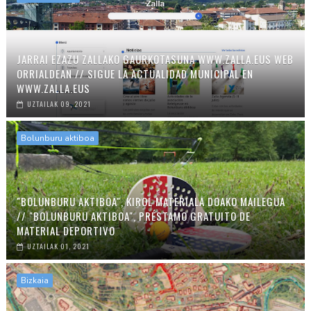
JARRAI EZAZU ZALLAKO GAURKOTASUNA WWW.ZALLA.EUS WEB
ORRIALDEAN // SIGUE LA ACTUALIDAD MUNICIPAL EN
WWW.ZALLA.EUS
UZTAILAK 09, 2021
Bolunburu aktiboa
"BOLUNBURU AKTIBOA", KIROL MATERIALA DOAKO MAILEGUA
// "BOLUNBURU AKTIBOA", PRÉSTAMO GRATUITO DE
MATERIAL DEPORTIVO
UZTAILAK 01, 2021
Bizkaia