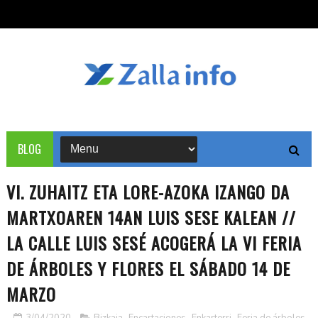
BLOG
VI. ZUHAITZ ETA LORE-AZOKA IZANGO DA
MARTXOAREN 14AN LUIS SESE KALEAN //
LA CALLE LUIS SESÉ ACOGERÁ LA VI FERIA
DE ÁRBOLES Y FLORES EL SÁBADO 14 DE
MARZO
3/04/2020
Bizkaia
,
Encartaciones
,
Enkarterri
,
Feria de árboles