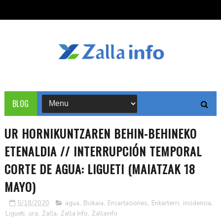
BLOG
UR HORNIKUNTZAREN BEHIN-BEHINEKO
ETENALDIA // INTERRUPCIÓN TEMPORAL
CORTE DE AGUA: LIGUETI (MAIATZAK 18
MAYO)
5/18/2020
agua
,
Bizkaia
,
Encartaciones
,
Enkarterri
,
incidencia
,
Ligueti
,
ura
,
Zalla
,
Zalla Info
,
Zallainfo