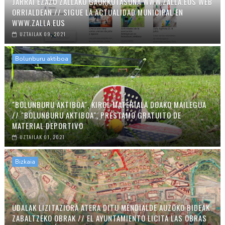
JARRAI EZAZU ZALLAKO GAURKOTASUNA WWW.ZALLA.EUS WEB
ORRIALDEAN // SIGUE LA ACTUALIDAD MUNICIPAL EN
WWW.ZALLA.EUS
UZTAILAK 09, 2021
Bolunburu aktiboa
"BOLUNBURU AKTIBOA", KIROL MATERIALA DOAKO MAILEGUA
// "BOLUNBURU AKTIBOA", PRÉSTAMO GRATUITO DE
MATERIAL DEPORTIVO
UZTAILAK 01, 2021
Bizkaia
UDALAK LIZITAZIORA ATERA DITU MENDIALDE AUZOKO BIDEAK
ZABALTZEKO OBRAK // EL AYUNTAMIENTO LICITA LAS OBRAS