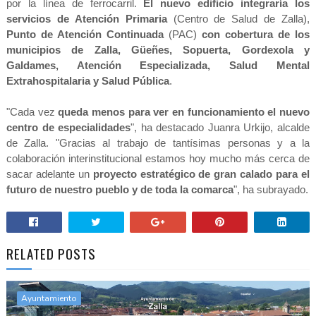
por la línea
de ferrocarril.
El nuevo edificio integraría los
servicios de Atención Primaria
(Centro de
Salud de Zalla),
Punto de Atención Continuada
(PAC)
con cobertura de los
municipios
de Zalla, Güeñes, Sopuerta, Gordexola y
Galdames, Atención Especializada, Salud
Mental
Extrahospitalaria y Salud Pública
.
"Cada vez
queda menos para ver en funcionamiento el nuevo
centro de
especialidades
", ha destacado Juanra Urkijo, alcalde
de Zalla. "Gracias al trabajo de
tantísimas personas y a la
colaboración interinstitucional estamos hoy mucho más
cerca de
sacar adelante un
proyecto estratégico de gran calado para el
futuro de
nuestro pueblo y de toda la comarca
", ha subrayado.
RELATED POSTS
Ayuntamiento