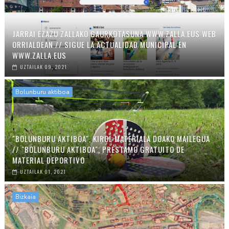
JARRAI EZAZU ZALLAKO GAURKOTASUNA WWW.ZALLA.EUS WEB
ORRIALDEAN // SIGUE LA ACTUALIDAD MUNICIPAL EN
WWW.ZALLA.EUS
UZTAILAK 09, 2021
Bolunburu aktiboa
"BOLUNBURU AKTIBOA", KIROL MATERIALA DOAKO MAILEGUA
// "BOLUNBURU AKTIBOA", PRÉSTAMO GRATUITO DE
MATERIAL DEPORTIVO
UZTAILAK 01, 2021
Bizkaia