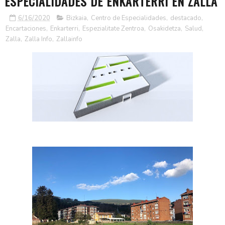
ESPECIALIDADES DE ENKARTERRI EN ZALLA
6/16/2020
Bizkaia
,
Centro de Especialidades
,
destacado
,
Encartaciones
,
Enkarterri
,
Espezialitate Zentroa
,
Osakidetza
,
Salud
,
Zalla
,
Zalla Info
,
Zallainfo