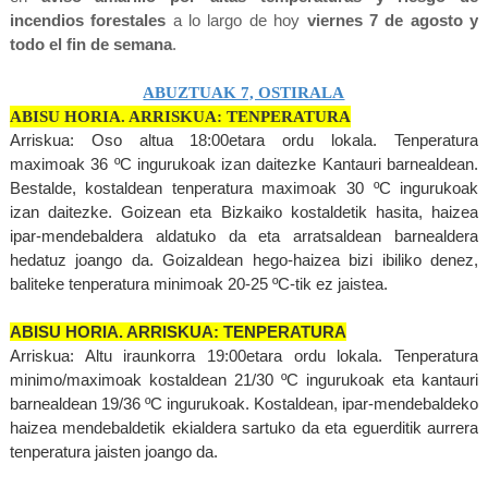
incendios forestales
a lo largo de hoy
viernes 7 de agosto y
todo el fin de semana
.
ABUZTUAK 7, OSTIRALA
ABISU HORIA. ARRISKUA: TENPERATURA
Arriskua: Oso altua 18:00etara ordu lokala. Tenperatura
maximoak 36 ºC ingurukoak izan daitezke Kantauri barnealdean.
Bestalde, kostaldean tenperatura maximoak 30 ºC ingurukoak
izan daitezke. Goizean eta Bizkaiko kostaldetik hasita, haizea
ipar-mendebaldera aldatuko da eta arratsaldean barnealdera
hedatuz joango da. Goizaldean hego-haizea bizi ibiliko denez,
baliteke tenperatura minimoak 20-25 ºC-tik ez jaistea.
ABISU HORIA. ARRISKUA: TENPERATURA
Arriskua: Altu iraunkorra 19:00etara ordu lokala. Tenperatura
minimo/maximoak kostaldean 21/30 ºC ingurukoak eta kantauri
barnealdean 19/36 ºC ingurukoak. Kostaldean, ipar-mendebaldeko
haizea mendebaldetik ekialdera sartuko da eta eguerditik aurrera
tenperatura jaisten joango da.