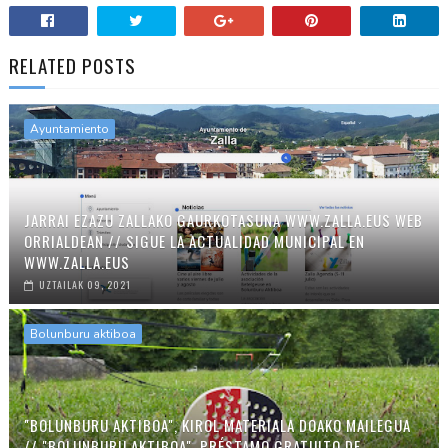
RELATED POSTS
Ayuntamiento
JARRAI EZAZU ZALLAKO GAURKOTASUNA WWW.ZALLA.EUS WEB
ORRIALDEAN // SIGUE LA ACTUALIDAD MUNICIPAL EN
WWW.ZALLA.EUS
UZTAILAK 09, 2021
Bolunburu aktiboa
"BOLUNBURU AKTIBOA", KIROL MATERIALA DOAKO MAILEGUA
// "BOLUNBURU AKTIBOA", PRÉSTAMO GRATUITO DE