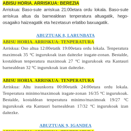
ABISU HORIA. ARRISKUA: BEREZIA
Arriskua: Baso-sute arriskua 21:00etara ordu lokala. Baso-sute
arriskua altua da barnealdean tenperatura altuagatik, hego-
osagaiko haizeagatik eta hezetasun erlatibo baxuagatik.
ABUZTUAK 8, LARUNBATA
ABISU HORIA. ARRISKUA: TENPERATURA
Arriskua: Oso altua 12:00etatik 19:00etara ordu lokala. Tenperatura
maximoak 35 ºC ingurukoak izan daitezke iragate-zonan. Bestalde,
kostaldean tenperatura maximoak 27 ºC ingurukoak eta Kantauri
barnealdean 32 ºC ingurukoak izan daitezke.
ABISU HORIA. ARRISKUA: TENPERATURA
Arriskua: Altu iraunkorra 00:00etatik 24:00etara ordu lokala.
Tenperatura minimo/maximoak iragate-zonan 16/35 ºC ingurukoak.
Bestalde, kostaldean tenperatura minimo/maximoak 19/27 ºC
ingurukoak eta Kantauri barnealdean 17/32 ºC ingurukoak izan
daitezke.
ABUZTUAK 9, IGANDEA