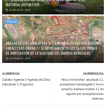
MATERIAL DEPORTIVO
UZTAILAK 01, 2021
Bizkaia
UDALAK LIZITAZIORA ATERA DITU MENDIALDE AUZOKO BIDEAK
ZABALTZEKO OBRAK // EL AYUNTAMIENTO LICITA LAS OBRAS
DE AMPLIACIÓN DE LA VIALIDAD DEL BARRIO MENDIALDE
UZTAILAK 01, 2021
AURREKOA
HURRENGOA
Zallako Agenda // Agenda de Zalla
Abisu horia bihar, abuztuak 11,
(Abuztuak 3-9 agosto)
prezipitazio handiagatik // Aviso
amarillo mañana martes 11 de
agosto por precipitaciones
intensas