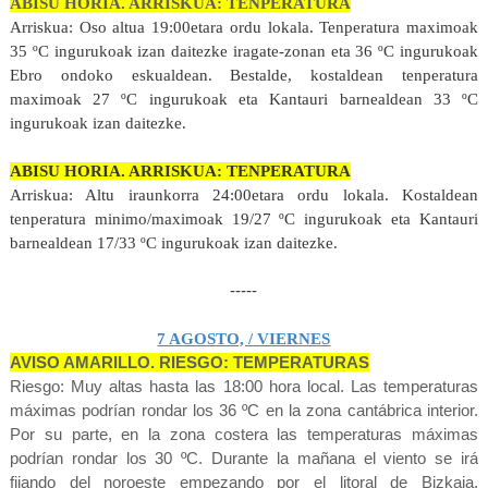
ABISU HORIA. ARRISKUA: TENPERATURA
Arriskua: Oso altua 19:00etara ordu lokala. Tenperatura maximoak
35 ºC ingurukoak izan daitezke iragate-zonan eta 36 ºC ingurukoak
Ebro ondoko eskualdean. Bestalde, kostaldean tenperatura
maximoak 27 ºC ingurukoak eta Kantauri barnealdean 33 ºC
ingurukoak izan daitezke.
ABISU HORIA. ARRISKUA: TENPERATURA
Arriskua: Altu iraunkorra 24:00etara ordu lokala. Kostaldean
tenperatura minimo/maximoak 19/27 ºC ingurukoak eta Kantauri
barnealdean 17/33 ºC ingurukoak izan daitezke.
-----
7 AGOSTO, / VIERNES
AVISO AMARILLO. RIESGO: TEMPERATURAS
Riesgo: Muy altas hasta las 18:00 hora local. Las temperaturas
máximas podrían rondar los 36 ºC en la zona cantábrica interior.
Por su parte, en la zona costera las temperaturas máximas
podrían rondar los 30 ºC. Durante la mañana el viento se irá
fijando del noroeste empezando por el litoral de Bizkaia,