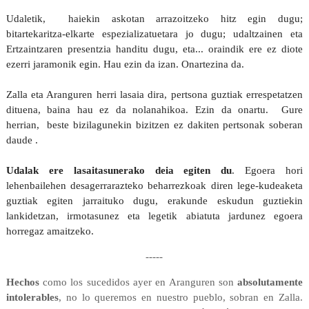
Udaletik, haiekin askotan arrazoitzeko hitz egin dugu;
bitartekaritza-elkarte espezializatuetara jo dugu; udaltzainen eta
Ertzaintzaren presentzia handitu dugu, eta... oraindik ere ez diote
ezerri jaramonik egin. Hau ezin da izan. Onartezina da.
Zalla eta Aranguren herri lasaia dira, pertsona guztiak errespetatzen
dituena, baina hau ez da nolanahikoa. Ezin da onartu. Gure
herrian, beste bizilagunekin bizitzen ez dakiten pertsonak soberan
daude .
Udalak ere lasaitasunerako deia egiten du
. Egoera hori
lehenbailehen desagerrarazteko beharrezkoak diren lege-kudeaketa
guztiak egiten jarraituko dugu, erakunde eskudun guztiekin
lankidetzan, irmotasunez eta legetik abiatuta jardunez egoera
horregaz amaitzeko.
-----
Hechos
como los sucedidos ayer en Aranguren son
absolutamente
intolerables
, no lo queremos en nuestro pueblo, sobran en Zalla.