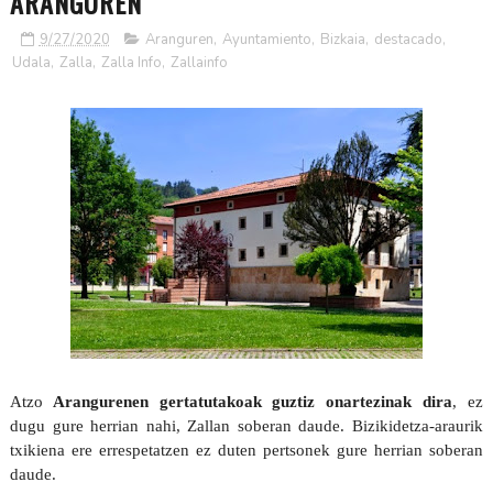
ARANGUREN
9/27/2020
Aranguren
,
Ayuntamiento
,
Bizkaia
,
destacado
,
Udala
,
Zalla
,
Zalla Info
,
Zallainfo
Atzo
Arangurenen gertatutakoak guztiz onartezinak dira
, ez
dugu gure herrian nahi, Zallan soberan daude. Bizikidetza-araurik
txikiena ere errespetatzen ez duten pertsonek gure herrian soberan
daude.