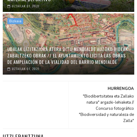
UZTAILAK 01, 2021
Bizkaia
UDALAK LIZITAZIORA ATERA DITU MENDIALDE AUZOKO BIDEAK
ZABALTZEKO OBRAK // EL AYUNTAMIENTO LICITA LAS OBRAS
DE AMPLIACIÓN DE LA VIALIDAD DEL BARRIO MENDIALDE
UZTAILAK 01, 2021
HURRENGOA
"Biodibertsitatea eta Zallako
natura" argazki-lehiaketa //
Concurso fotográfico
"Biodiversidad y naturaleza de
Zalla"
UTZI ERANTZUNA