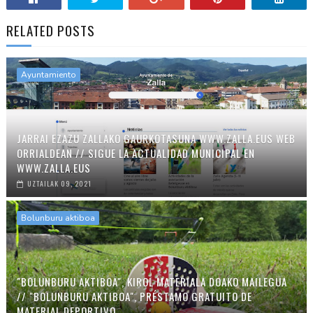
RELATED POSTS
Ayuntamiento
JARRAI EZAZU ZALLAKO GAURKOTASUNA WWW.ZALLA.EUS WEB
ORRIALDEAN // SIGUE LA ACTUALIDAD MUNICIPAL EN
WWW.ZALLA.EUS
UZTAILAK 09, 2021
Bolunburu aktiboa
"BOLUNBURU AKTIBOA", KIROL MATERIALA DOAKO MAILEGUA
// "BOLUNBURU AKTIBOA", PRÉSTAMO GRATUITO DE
MATERIAL DEPORTIVO