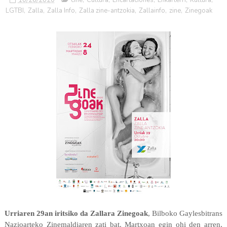
LGTBI
,
Zalla
,
Zalla Info
,
Zalla zine-antzokia
,
Zallainfo
,
zine
,
Zinegoak
Urriaren 29an
iritsiko da Zallara Zinegoak
, Bilboko Gaylesbitrans
Nazioarteko Zinemaldiaren zati bat. Martxoan egin ohi den arren,