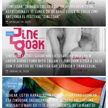
"ZINEGOAK" JAIALDIA ZALLARA DATOR APIRILAREN 26AN,
ASTELEHENA // EL LUNES 26 DE ABRIL LLEGA AL ZALLA ZINE-
ANTZOKIA EL FESTIVAL "ZINEGOAK"
APIRILAK 20, 2021
cine
ZINEGOAK LGTBI+ GAIAREKIN LOTUTAKO HAINBAT FILM
LABUR AURKEZTUKO DITU ZALLAN // ZINEGOAK LLEGA A ZALLA
CON 7 CORTOS DE TEMÁTICA GAY, LÉSBICA Y TRANSEXUAL
URRIAK 26, 2020
Bizkaia
UDALAK, LGTBI HARROTASUNAREN NAZIOARTEKO EGUNEAN
ETA ZINEGOAK JAILADIAREN ESKUTIK, SEXU-ANIZTASUNA
IKUSGAITU NAHI DU // EL AYUNTAMIENTO, DE LA MANO DE