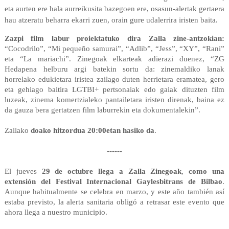
eta aurten ere hala aurreikusita bazegoen ere, osasun-alertak gertaera
hau atzeratu beharra ekarri zuen, orain gure udalerrira iristen baita.
Zazpi film labur proiektatuko dira Zalla zine-antzokian:
“Cocodrilo”, “Mi pequeño samurai”, “Adlib”, “Jess”, “XY”, “Rani” 
eta “La mariachi”. Zinegoak elkarteak adierazi duenez, “ZG 
Hedapena helburu argi batekin sortu da: zinemaldiko lanak 
horrelako edukietara iristea zailago duten herrietara eramatea, gero 
eta gehiago baitira LGTBI+ pertsonaiak edo gaiak dituzten film 
luzeak, zinema komertzialeko pantailetara iristen direnak, baina ez 
da gauza bera gertatzen film laburrekin eta dokumentalekin”.
Zallako 
doako hitzordua 20:00etan hasiko da
.
------
El jueves 
29 de octubre llega a Zalla Zinegoak
, 
como una 
extensión del Festival Internacional Gaylesbitrans de Bilbao
. 
Aunque habitualmente se celebra en marzo, y este año también así 
estaba previsto, la alerta sanitaria obligó a retrasar este evento que 
ahora llega a nuestro municipio.