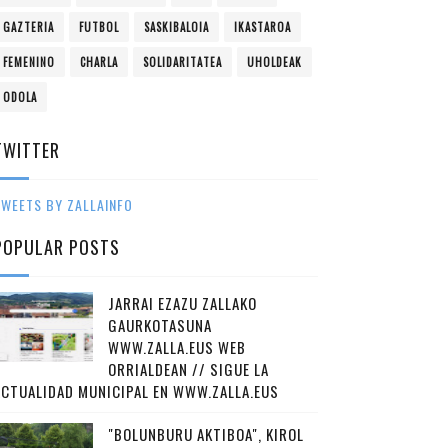
GAZTERIA
FUTBOL
SASKIBALOIA
IKASTAROA
FEMENINO
CHARLA
SOLIDARITATEA
UHOLDEAK
ODOLA
TWITTER
WEETS BY ZALLAINFO
POPULAR POSTS
JARRAI EZAZU ZALLAKO
GAURKOTASUNA
WWW.ZALLA.EUS WEB
ORRIALDEAN // SIGUE LA
ACTUALIDAD MUNICIPAL EN WWW.ZALLA.EUS
"BOLUNBURU AKTIBOA", KIROL