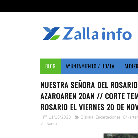
BLOG
AYUNTAMIENTO / UDALA
ALDIZ
NUESTRA SEÑORA DEL ROSARIO 
AZAROAREN 20AN // CORTE TE
ROSARIO EL VIERNES 20 DE NO
11/16/2020
Bizkaia
,
Encartaciones
,
Enkarter
Zallainfo