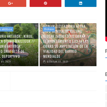
UDALAK LIZITAZIORA ATERA
u aktiboa
Bizkaia
DITU MENDIALDE AUZOKO
URU AKTIBOA", KIROL
BIDEAK ZABALTZEKO OBRAK //
LA DOAKO MAILEGUA //
EL AYUNTAMIENTO LICITA LAS
URU AKTIBOA",
OBRAS DE AMPLIACIÓN DE LA
O GRATUITO DE
VIALIDAD DEL BARRIO
L DEPORTIVO
MENDIALDE
 01, 2021
UZTAILAK 01, 2021