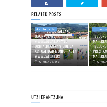
RELATED POSTS
Ayuntamiento
Bolunbur
JARRAI EZAZU ZALLAKO
GAURKOTASUNA
"BOLUNB
WWW.ZALLA.EUS WEB
MATERIA
ORRIALDEAN // SIGUE LA
"BOLUNB
ACTUALIDAD MUNICIPAL EN
PRÉSTAM
WWW.ZALLA.EUS
MATERIA
UZTAILAK 09, 2021
UZTAILAK
UTZI ERANTZUNA