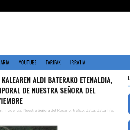
KARIA
YOUTUBE
TARIFAK
IRRATIA
KALEAREN ALDI BATERAKO ETENALDIA,
MPORAL DE NUESTRA SEÑORA DEL
VIEMBRE
ri
,
incidencia
,
Nuestra Señora del Rosario
,
tráfico
,
Zalla
,
Zalla Info
,