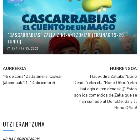
"CASCARRABIAS" ZALLA ZINE-ANTZOKIAN (EKAINAK 19-20
JUNIO)
EKAINAK 15, 2021
AURREKOA
HURRENGOA
"Ni de coña" Zalla zine-antzokian
Hauek dira Zallako "Bono
(abenduak 11-14 diciembre)
Denda"rekin eta "Bono Oficio"rekin
bat egin duten dendak! // ¡Estos
son los comercios de Zalla que se
han sumado al BonoDenda y al
Bono Oficio!
UTZI ERANTZUNA
NO HAY COMENTARIOS