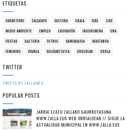
ETIQUETAS
ENKARTERRI
ZALLAINFO
CULTURA
UDALA
CINE
ZINE
MEDIO AMBIENTE
EMPLEO
EDUCACIÓN
INGURUMENA
URA
FIESTAS
GAZTERIA
FUTBOL
SASKIBALOIA
IKASTAROA
FEMENINO
CHARLA
SOLIDARITATEA
UHOLDEAK
ODOLA
TWITTER
TWEETS BY ZALLAINFO
POPULAR POSTS
JARRAI EZAZU ZALLAKO GAURKOTASUNA
WWW.ZALLA.EUS WEB ORRIALDEAN // SIGUE LA
ACTUALIDAD MUNICIPAL EN WWW.ZALLA.EUS