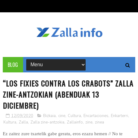
BLOG
“LOS FIXIES CONTRA LOS CRABOTS” ZALLA
ZINE-ANTZOKIAN (ABENDUAK 13
DICIEMBRE)
12/09/2020
Bizkaia
,
cine
,
Cultura
,
Encartaciones
,
Enkarterri
,
Kultura
,
Zalla
,
Zalla zine-antzokia
,
Zallainfo
,
zine
,
zinea
Ez zaitez zure txartelik gabe geratu, eros ezazu hemen // No te