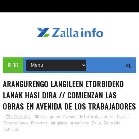
BLOG
ARANGURENGO LANGILEEN ETORBIDEKO
LANAK HASI DIRA // COMIENZAN LAS
OBRAS EN AVENIDA DE LOS TRABAJADORES
3/15/2021
Aranguren
,
Avenida de los trabajadores
,
Bizkaia
,
Encartaciones
,
Enkarterri
,
hirigintza
,
urbanismo
,
Zalla
,
Zalla Info
,
Zallainfo