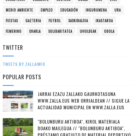
MEDIO AMBIENTE
EMPLEO
EDUCACIÓN
INGURUMENA
URA
FIESTAS
GAZTERIA
FUTBOL
SASKIBALOIA
IKASTAROA
FEMENINO
CHARLA
SOLIDARITATEA
UHOLDEAK
ODOLA
TWITTER
TWEETS BY ZALLAINFO
POPULAR POSTS
JARRAI EZAZU ZALLAKO GAURKOTASUNA
WWW.ZALLA.EUS WEB ORRIALDEAN // SIGUE LA
ACTUALIDAD MUNICIPAL EN WWW.ZALLA.EUS
"BOLUNBURU AKTIBOA", KIROL MATERIALA
DOAKO MAILEGUA // "BOLUNBURU AKTIBOA",
PRÉSTAMO GRATUITO DE MATERIAL DEPORTIVO