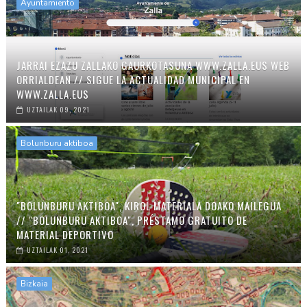
Ayuntamiento
JARRAI EZAZU ZALLAKO GAURKOTASUNA WWW.ZALLA.EUS WEB
ORRIALDEAN // SIGUE LA ACTUALIDAD MUNICIPAL EN
WWW.ZALLA.EUS
UZTAILAK 09, 2021
Bolunburu aktiboa
"BOLUNBURU AKTIBOA", KIROL MATERIALA DOAKO MAILEGUA
// "BOLUNBURU AKTIBOA", PRÉSTAMO GRATUITO DE
MATERIAL DEPORTIVO
UZTAILAK 01, 2021
Bizkaia