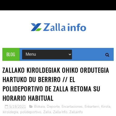
BLOG
ZALLAKO KIROLDEGIAK OHIKO ORDUTEGIA
HARTUKO DU BERRIRO // EL
POLIDEPORTIVO DE ZALLA RETOMA SU
HORARIO HABITUAL
5/19/2021
Bizkaia
,
Deporte
,
Encartaciones
,
Enkarterri
,
Kirola
,
kiroldegia
,
polideportivo
,
Zalla
,
Zalla Info
,
Zallainfo