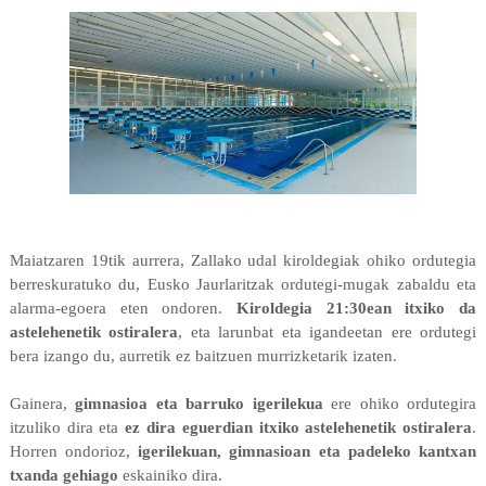
Maiatzaren 19tik aurrera, Zallako udal kiroldegiak ohiko ordutegia
berreskuratuko du, Eusko Jaurlaritzak ordutegi-mugak zabaldu eta
alarma-egoera eten ondoren.
Kiroldegia 21:30ean itxiko da
astelehenetik ostiralera
, eta larunbat eta igandeetan ere ordutegi
bera izango du, aurretik ez baitzuen murrizketarik izaten.
Gainera,
gimnasioa eta barruko igerilekua
ere ohiko ordutegira
itzuliko dira eta
ez dira eguerdian itxiko astelehenetik ostiralera
.
Horren ondorioz,
igerilekuan, gimnasioan eta padeleko kantxan
txanda gehiago
eskainiko dira.