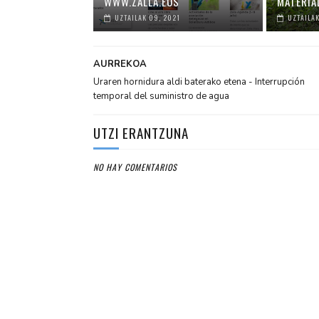
WWW.ZALLA.EUS
MATERIA
UZTAILAK 09, 2021
UZTAILAK
AURREKOA
Uraren hornidura aldi baterako etena - Interrupción
temporal del suministro de agua
UTZI ERANTZUNA
NO HAY COMENTARIOS