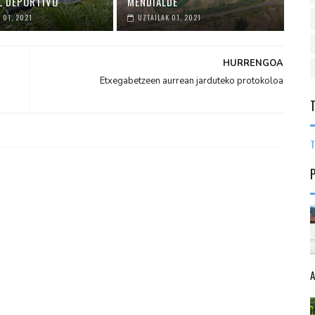
L DEPORTIVO
MENDIALDE
 01, 2021
UZTAILAK 01, 2021
HURRENGOA
Etxegabetzeen aurrean jarduteko protokoloa
T