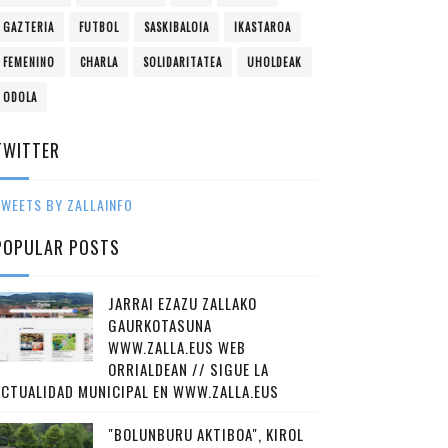
GAZTERIA
FUTBOL
SASKIBALOIA
IKASTAROA
FEMENINO
CHARLA
SOLIDARITATEA
UHOLDEAK
ODOLA
TWITTER
WEETS BY ZALLAINFO
POPULAR POSTS
JARRAI EZAZU ZALLAKO
GAURKOTASUNA
WWW.ZALLA.EUS WEB
ORRIALDEAN // SIGUE LA
ACTUALIDAD MUNICIPAL EN WWW.ZALLA.EUS
"BOLUNBURU AKTIBOA", KIROL