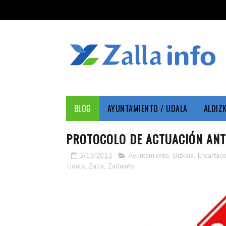
BLOG
AYUNTAMIENTO / UDALA
ALDIZ
PROTOCOLO DE ACTUACIÓN ANT
2/13/2013
Ayuntamiento
,
Bizkaia
,
Encartaci
Udala
,
Zalla
,
Zallainfo