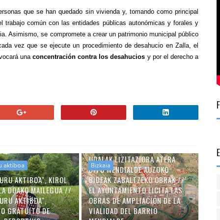
ersonas que se han quedado sin vivienda y, tomando como principal
á el trabajo común con las entidades públicas autonómicas y forales y
pia. Asimismo, se compromete a crear un patrimonio municipal público
 cada vez que se ejecute un procedimiento de desahucio en Zalla, el
nvocará una
concentración contra los desahucios
y por el derecho a
UDALAK LIZITAZIORA ATERA
u aktiboa
Bizkaia
DITU MENDIALDE AUZOKO
URU AKTIBOA", KIROL
BIDEAK ZABALTZEKO OBRAK //
LA DOAKO MAILEGUA //
EL AYUNTAMIENTO LICITA LAS
URU AKTIBOA",
OBRAS DE AMPLIACIÓN DE LA
O GRATUITO DE
VIALIDAD DEL BARRIO