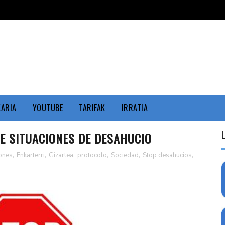
KARIA
YOUTUBE
TARIFAK
IRRATIA
E SITUACIONES DE DESAHUCIO
ones
,
Enkarterri
,
Gizartea
,
protocolo
,
Sociedad
,
Stop desahucios
,