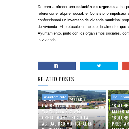
De cara a ofrecer una
solución de urgencia
a las p
referencia el alquiler social, el Consistorio impulsar
confeccionará un inventario de vivienda municipal pro
de vivienda. El protocolo establece, finalmente, que
Ayuntamiento, junto con los organismos sociales, co
la vivienda.
RELATED POSTS
Ayuntamiento
Bolunbur
JARRAI EZAZU ZALLAKO
GAURKOTASUNA
"BOLUNB
WWW.ZALLA.EUS WEB
MATERIA
ORRIALDEAN // SIGUE LA
"BOLUNB
ACTUALIDAD MUNICIPAL EN
PRÉSTAM