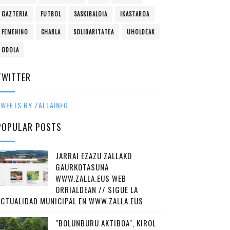
GAZTERIA
FUTBOL
SASKIBALOIA
IKASTAROA
FEMENINO
CHARLA
SOLIDARITATEA
UHOLDEAK
ODOLA
TWITTER
WEETS BY ZALLAINFO
POPULAR POSTS
JARRAI EZAZU ZALLAKO
GAURKOTASUNA
WWW.ZALLA.EUS WEB
ORRIALDEAN // SIGUE LA
ACTUALIDAD MUNICIPAL EN WWW.ZALLA.EUS
"BOLUNBURU AKTIBOA", KIROL