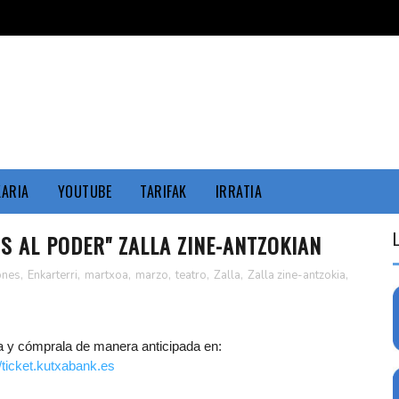
KARIA
YOUTUBE
TARIFAK
IRRATIA
S AL PODER" ZALLA ZINE-ANTZOKIAN
ones
,
Enkarterri
,
martxoa
,
marzo
,
teatro
,
Zalla
,
Zalla zine-antzokia
,
da y cómprala de manera anticipada en:
//ticket.kutxabank.es