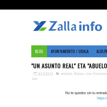
BLOG
AYUNTAMIENTO / UDALA
ALDIZ
"UN ASUNTO REAL" ETA "ABUELO
3/12/2013
antzokia
,
Bizkaia
,
cine
,
Encartaci
zine
No te quedes sin tu entra
https: