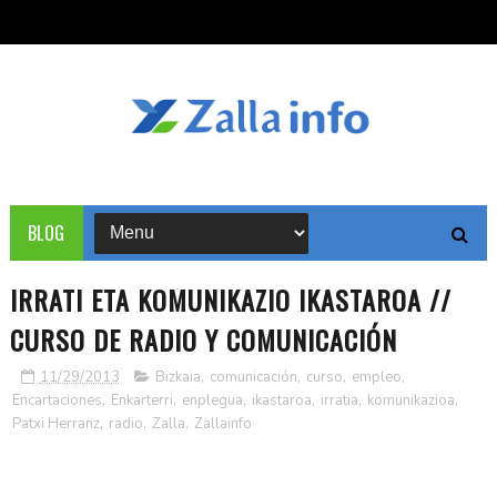
BLOG
IRRATI ETA KOMUNIKAZIO IKASTAROA //
CURSO DE RADIO Y COMUNICACIÓN
11/29/2013
Bizkaia
,
comunicación
,
curso
,
empleo
,
Encartaciones
,
Enkarterri
,
enplegua
,
ikastaroa
,
irratia
,
komunikazioa
,
Patxi Herranz
,
radio
,
Zalla
,
Zallainfo