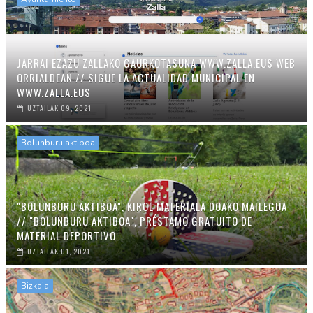
JARRAI EZAZU ZALLAKO GAURKOTASUNA WWW.ZALLA.EUS WEB
ORRIALDEAN // SIGUE LA ACTUALIDAD MUNICIPAL EN
WWW.ZALLA.EUS
UZTAILAK 09, 2021
Bolunburu aktiboa
"BOLUNBURU AKTIBOA", KIROL MATERIALA DOAKO MAILEGUA
// "BOLUNBURU AKTIBOA", PRÉSTAMO GRATUITO DE
MATERIAL DEPORTIVO
UZTAILAK 01, 2021
Bizkaia