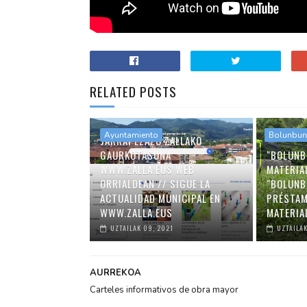
RELATED POSTS
Ayuntamiento
Bolunbur
JARRAI EZAZU ZALLAKO
GAURKOTASUNA
"BOLUNB
WWW.ZALLA.EUS WEB
MATERIA
ORRIALDEAN // SIGUE LA
"BOLUNB
ACTUALIDAD MUNICIPAL EN
PRÉSTAM
WWW.ZALLA.EUS
MATERIA
UZTAILAK 09, 2021
UZTAILAK
AURREKOA
Carteles informativos de obra mayor