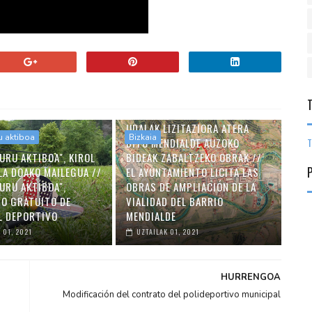
UDALAK LIZITAZIORA ATERA
u aktiboa
Bizkaia
DITU MENDIALDE AUZOKO
T
URU AKTIBOA", KIROL
BIDEAK ZABALTZEKO OBRAK //
LA DOAKO MAILEGUA //
EL AYUNTAMIENTO LICITA LAS
URU AKTIBOA",
OBRAS DE AMPLIACIÓN DE LA
O GRATUITO DE
VIALIDAD DEL BARRIO
L DEPORTIVO
MENDIALDE
 01, 2021
UZTAILAK 01, 2021
HURRENGOA
Modificación del contrato del polideportivo municipal