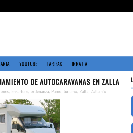
KARIA
YOUTUBE
TARIFAK
IRRATIA
NAMIENTO DE AUTOCARAVANAS EN ZALLA
iones
,
Enkarterri
,
ordenanza
,
Pleno
,
turismo
,
Zalla
,
Zallainfo