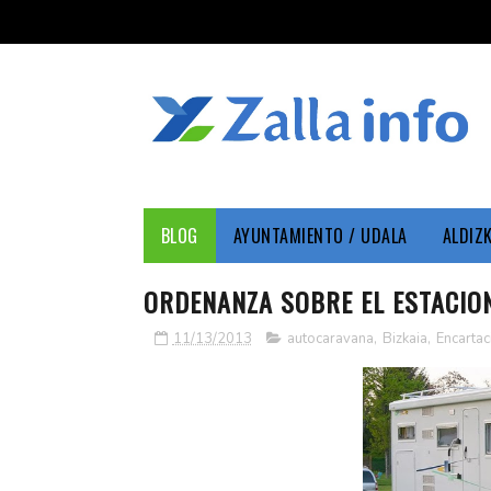
BLOG
AYUNTAMIENTO / UDALA
ALDIZ
ORDENANZA SOBRE EL ESTACIO
11/13/2013
autocaravana
,
Bizkaia
,
Encartac