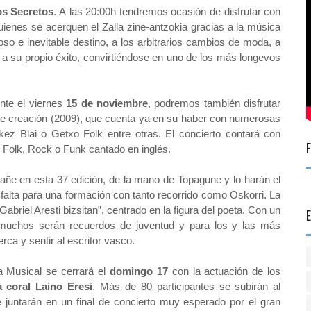
os Secretos
. A
las 20:00h tendremos ocasión de disfrutar con
quienes se acerquen el Zalla zine-antzokia gracias a la música
oso e inevitable destino, a los arbitrarios cambios de moda, a
 a su propio éxito, convirtiéndose en uno de los más longevos
nte el viernes
15 de noviembre
, podremos también disfrutar
te creación (2009), que cuenta ya en su haber con numerosas
lkez Blai o Getxo Folk entre otras. El concierto contará con
, Folk, Rock o Funk cantado en inglés.
ñe en esta 37 edición, de la mano de Topagune y lo harán el
falta para una formación con tanto recorrido como Oskorri. La
Gabriel Aresti bizsitan”, centrado en la figura del poeta. Con un
 muchos serán recuerdos de juventud y para los y las más
ca y sentir al escritor vasco.
 Musical se cerrará el
domingo 17
con la actuación de los
 coral Laino Eresi
. Más de 80 participantes se subirán al
 juntarán en un final de concierto muy esperado por el gran