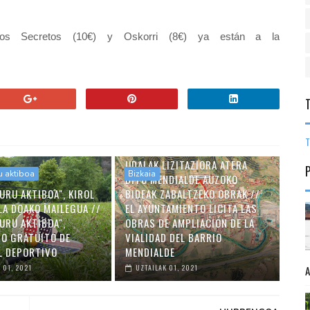
Los Secretos (10€) y Oskorri (8€) ya están a la
T
UDALAK LIZITAZIORA ATERA
u aktiboa
Bizkaia
DITU MENDIALDE AUZOKO
URU AKTIBOA", KIROL
BIDEAK ZABALTZEKO OBRAK //
LA DOAKO MAILEGUA //
EL AYUNTAMIENTO LICITA LAS
URU AKTIBOA",
OBRAS DE AMPLIACIÓN DE LA
O GRATUITO DE
VIALIDAD DEL BARRIO
L DEPORTIVO
MENDIALDE
 01, 2021
UZTAILAK 01, 2021