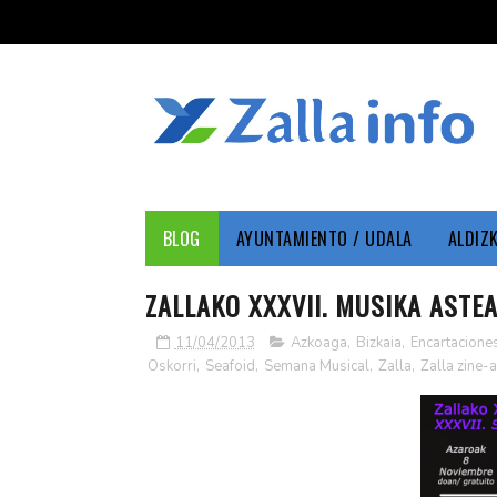
BLOG
AYUNTAMIENTO / UDALA
ALDIZ
ZALLAKO XXXVII. MUSIKA ASTEA
11/04/2013
Azkoaga
,
Bizkaia
,
Encartacione
Oskorri
,
Seafoid
,
Semana Musical
,
Zalla
,
Zalla zine-a