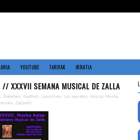
KARIA
YOUTUBE
TARIFAK
IRRATIA
 // XXXVII SEMANA MUSICAL DE ZALLA
s
,
Enkarterri
,
Kanthori
,
Laino Eresi
,
Los secretos
,
música
,
Musika
,
ntzokia
,
Zallainfo