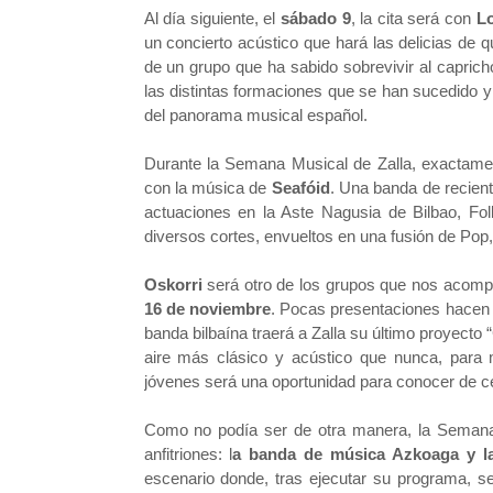
Al día siguiente, el
sábado 9
, la cita será con
L
un concierto acústico que hará las delicias de 
de un grupo que ha sabido sobrevivir al caprich
las distintas formaciones que se han sucedido y
del panorama musical español.
Durante la Semana Musical de Zalla, exactame
con la música de
Seafóid
. Una banda de
recien
actuaciones en la Aste Nagusia de
Bilbao, Fo
diversos cortes, envueltos en una fusión de Pop
Oskorri
será otro de los grupos que nos acompa
16 de noviembre
. Pocas presentaciones hacen 
banda bilbaína traerá a Zalla su último proyecto “
aire más clásico y acústico que nunca, para
jóvenes será una oportunidad para conocer de cer
Como no podía ser de otra manera, la Semana
anfitriones: l
a banda de música Azkoaga y la
escenario donde, tras ejecutar su programa, se