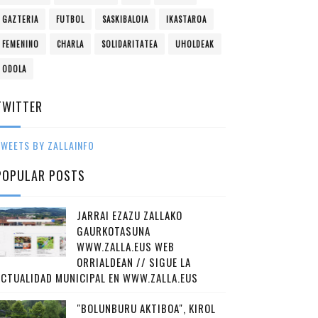
GAZTERIA
FUTBOL
SASKIBALOIA
IKASTAROA
FEMENINO
CHARLA
SOLIDARITATEA
UHOLDEAK
ODOLA
TWITTER
WEETS BY ZALLAINFO
POPULAR POSTS
JARRAI EZAZU ZALLAKO
GAURKOTASUNA
WWW.ZALLA.EUS WEB
ORRIALDEAN // SIGUE LA
ACTUALIDAD MUNICIPAL EN WWW.ZALLA.EUS
"BOLUNBURU AKTIBOA", KIROL