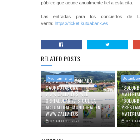
público que acude anualmente fiel a esta cita.
Las entradas para los conciertos de 
venta:
https://ticket.kutxabank.es
RELATED POSTS
Ayuntamiento
Bolunbur
JARRAI EZAZU ZALLAKO
GAURKOTASUNA
"BOLUNB
WWW.ZALLA.EUS WEB
MATERIA
ORRIALDEAN // SIGUE LA
"BOLUNB
ACTUALIDAD MUNICIPAL EN
PRÉSTAM
WWW.ZALLA.EUS
MATERIA
UZTAILAK 09, 2021
UZTAILAK