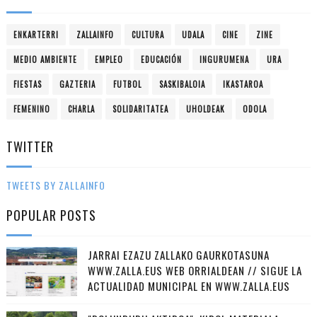
ENKARTERRI
ZALLAINFO
CULTURA
UDALA
CINE
ZINE
MEDIO AMBIENTE
EMPLEO
EDUCACIÓN
INGURUMENA
URA
FIESTAS
GAZTERIA
FUTBOL
SASKIBALOIA
IKASTAROA
FEMENINO
CHARLA
SOLIDARITATEA
UHOLDEAK
ODOLA
TWITTER
TWEETS BY ZALLAINFO
POPULAR POSTS
JARRAI EZAZU ZALLAKO GAURKOTASUNA
WWW.ZALLA.EUS WEB ORRIALDEAN // SIGUE LA
ACTUALIDAD MUNICIPAL EN WWW.ZALLA.EUS