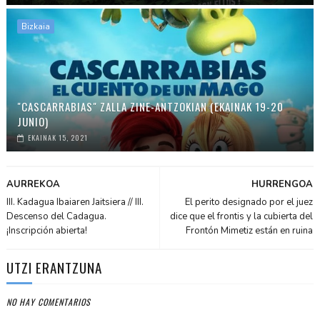
Bizkaia
"CASCARRABIAS" ZALLA ZINE-ANTZOKIAN (EKAINAK 19-20
JUNIO)
EKAINAK 15, 2021
AURREKOA
HURRENGOA
III. Kadagua Ibaiaren Jaitsiera // III.
El perito designado por el juez
Descenso del Cadagua.
dice que el frontis y la cubierta del
¡Inscripción abierta!
Frontón Mimetiz están en ruina
UTZI ERANTZUNA
NO HAY COMENTARIOS