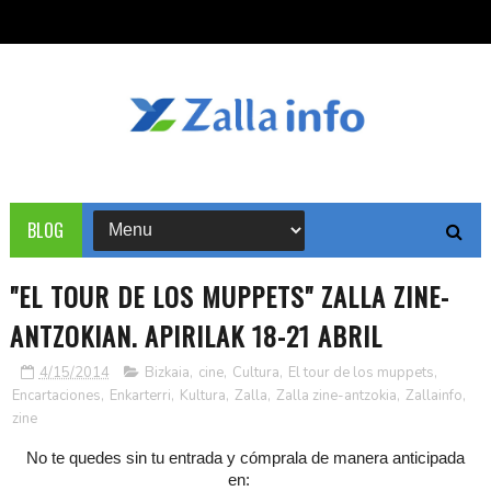
BLOG
"EL TOUR DE LOS MUPPETS" ZALLA ZINE-
ANTZOKIAN. APIRILAK 18-21 ABRIL
4/15/2014
Bizkaia
,
cine
,
Cultura
,
El tour de los muppets
,
Encartaciones
,
Enkarterri
,
Kultura
,
Zalla
,
Zalla zine-antzokia
,
Zallainfo
,
zine
No te quedes sin tu entrada y cómprala de manera anticipada
en: