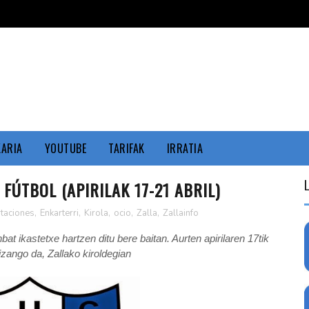
KARIA
YOUTUBE
TARIFAK
IRRATIA
FÚTBOL (APIRILAK 17-21 ABRIL)
taciones
,
Enkarterri
,
Kirola
,
ocio
,
Zalla
,
Zallainfo
at ikastetxe hartzen ditu bere baitan. Aurten apirilaren 17tik
izango da, Zallako kiroldegian