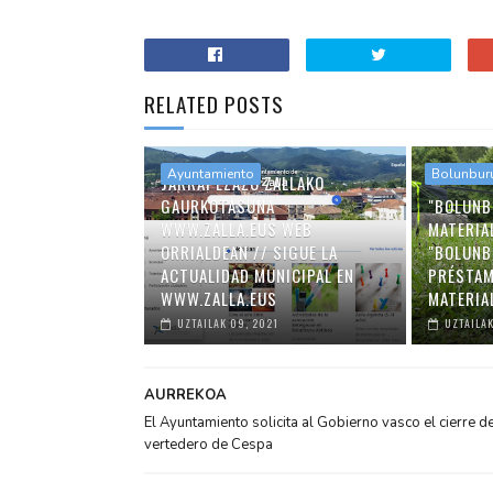
RELATED POSTS
Ayuntamiento
Bolunbur
JARRAI EZAZU ZALLAKO
GAURKOTASUNA
"BOLUNB
WWW.ZALLA.EUS WEB
MATERIA
ORRIALDEAN // SIGUE LA
"BOLUNB
ACTUALIDAD MUNICIPAL EN
PRÉSTAM
WWW.ZALLA.EUS
MATERIA
UZTAILAK 09, 2021
UZTAILAK
AURREKOA
El Ayuntamiento solicita al Gobierno vasco el cierre de
vertedero de Cespa