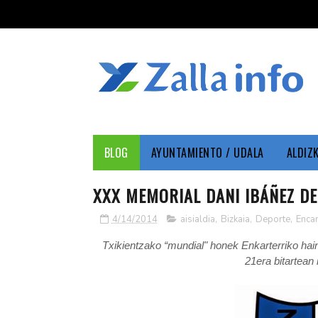
BLOG
AYUNTAMIENTO / UDALA
ALDIZ
XXX MEMORIAL DANI IBÁÑEZ DE 
4/14/2014
aisialdia
,
Bizkaia
,
Deporte
,
Encar
Txikientzako “mundial" honek Enkarterriko hainb
21era bitartean 