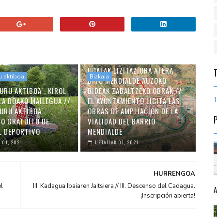
UDALAK LIZITAZIORA ATERA
u aktiboa
Bizkaia
DITU MENDIALDE AUZOKO
URU AKTIBOA", KIROL
BIDEAK ZABALTZEKO OBRAK //
T
LA DOAKO MAILEGUA //
EL AYUNTAMIENTO LICITA LAS
URU AKTIBOA",
OBRAS DE AMPLIACIÓN DE LA
O GRATUITO DE
VIALIDAD DEL BARRIO
L DEPORTIVO
MENDIALDE
 01, 2021
UZTAILAK 01, 2021
HURRENGOA
l
III. Kadagua Ibaiaren Jaitsiera // III. Descenso del Cadagua.
¡Inscripción abierta!