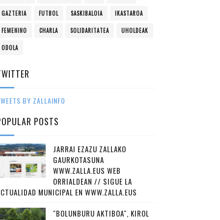
GAZTERIA
FUTBOL
SASKIBALOIA
IKASTAROA
FEMENINO
CHARLA
SOLIDARITATEA
UHOLDEAK
ODOLA
TWITTER
WEETS BY ZALLAINFO
POPULAR POSTS
JARRAI EZAZU ZALLAKO
GAURKOTASUNA
WWW.ZALLA.EUS WEB
ORRIALDEAN // SIGUE LA
ACTUALIDAD MUNICIPAL EN WWW.ZALLA.EUS
"BOLUNBURU AKTIBOA", KIROL