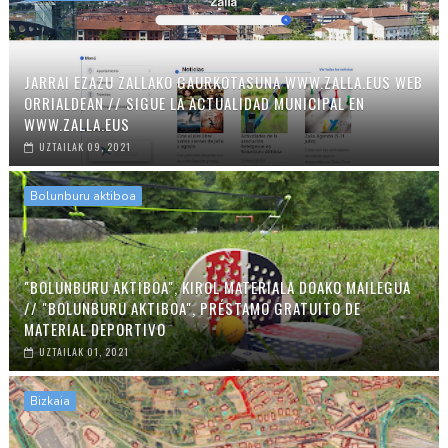
JARRAI EZAZU ZALLAKO GAURKOTASUNA WWW.ZALLA.EUS WEB
ORRIALDEAN // SIGUE LA ACTUALIDAD MUNICIPAL EN
WWW.ZALLA.EUS
UZTAILAK 09, 2021
Bolunburu aktiboa
"BOLUNBURU AKTIBOA", KIROL MATERIALA DOAKO MAILEGUA
// "BOLUNBURU AKTIBOA", PRÉSTAMO GRATUITO DE
MATERIAL DEPORTIVO
UZTAILAK 01, 2021
Bizkaia