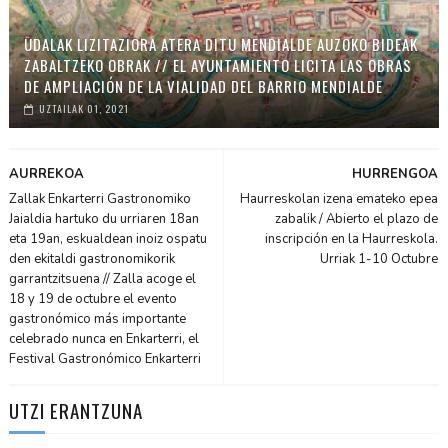
UDALAK LIZITAZIORA ATERA DITU MENDIALDE AUZOKO BIDEAK
ZABALTZEKO OBRAK // EL AYUNTAMIENTO LICITA LAS OBRAS
DE AMPLIACIÓN DE LA VIALIDAD DEL BARRIO MENDIALDE
UZTAILAK 01, 2021
AURREKOA
HURRENGOA
Zallak Enkarterri Gastronomiko
Haurreskolan izena emateko epea
Jaialdia hartuko du urriaren 18an
zabalik / Abierto el plazo de
eta 19an, eskualdean inoiz ospatu
inscripción en la Haurreskola.
den ekitaldi gastronomikorik
Urriak 1-10 Octubre
garrantzitsuena // Zalla acoge el
18 y 19 de octubre el evento
gastronómico más importante
celebrado nunca en Enkarterri, el
Festival Gastronómico Enkarterri
UTZI ERANTZUNA