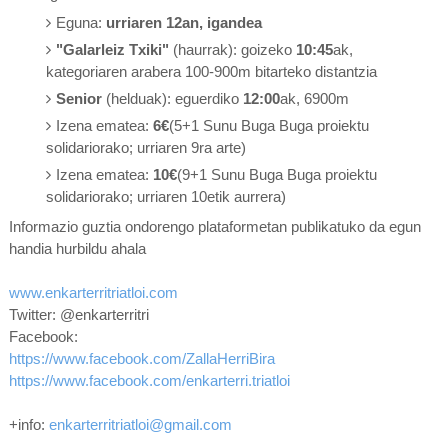
Eguna:
urriaren 12an, igandea
"Galarleiz Txiki"
(haurrak): goizeko
10:45
ak,
kategoriaren arabera 100-900m bitarteko distantzia
Senior
(helduak): eguerdiko
12:00
ak, 6900m
Izena ematea:
6€
(5+1 Sunu Buga Buga proiektu
solidariorako; urriaren 9ra arte)
Izena ematea:
10€
(9+1 Sunu Buga Buga proiektu
solidariorako; urriaren 10etik aurrera)
Informazio guztia ondorengo plataformetan publikatuko da egun
handia hurbildu ahala
www.enkarterritriatloi.com
Twitter: @enkarterritri
Facebook:
https://www.facebook.com/ZallaHerriBira
https://www.facebook.com/enkarterri.triatloi
+info:
enkarterritriatloi@gmail.com