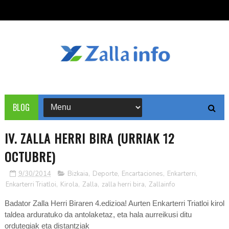
BLOG
IV. ZALLA HERRI BIRA (URRIAK 12
OCTUBRE)
9/30/2014
Bizkaia
,
Deporte
,
Encartaciones
,
Enkarterri
,
Enkarterri Triatloi
,
Kirola
,
Zalla
,
zalla herri bira
,
Zallainfo
Badator Zalla Herri Biraren 4.edizioa! Aurten Enkarterri Triatloi kirol
taldea arduratuko da antolaketaz, eta hala aurreikusi ditu
ordutegiak eta distantziak