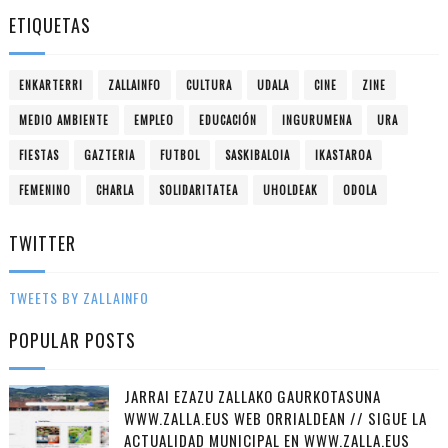
ETIQUETAS
ENKARTERRI
ZALLAINFO
CULTURA
UDALA
CINE
ZINE
MEDIO AMBIENTE
EMPLEO
EDUCACIÓN
INGURUMENA
URA
FIESTAS
GAZTERIA
FUTBOL
SASKIBALOIA
IKASTAROA
FEMENINO
CHARLA
SOLIDARITATEA
UHOLDEAK
ODOLA
TWITTER
TWEETS BY ZALLAINFO
POPULAR POSTS
JARRAI EZAZU ZALLAKO GAURKOTASUNA
WWW.ZALLA.EUS WEB ORRIALDEAN // SIGUE LA
ACTUALIDAD MUNICIPAL EN WWW.ZALLA.EUS