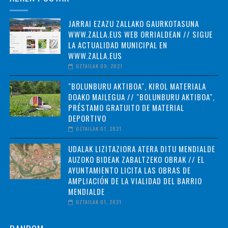
JARRAI EZAZU ZALLAKO GAURKOTASUNA
WWW.ZALLA.EUS WEB ORRIALDEAN // SIGUE
LA ACTUALIDAD MUNICIPAL EN
WWW.ZALLA.EUS
UZTAILAK 09, 2021
"BOLUNBURU AKTIBOA", KIROL MATERIALA
DOAKO MAILEGUA // "BOLUNBURU AKTIBOA",
PRÉSTAMO GRATUITO DE MATERIAL
DEPORTIVO
UZTAILAK 01, 2021
UDALAK LIZITAZIORA ATERA DITU MENDIALDE
AUZOKO BIDEAK ZABALTZEKO OBRAK // EL
AYUNTAMIENTO LICITA LAS OBRAS DE
AMPLIACIÓN DE LA VIALIDAD DEL BARRIO
MENDIALDE
UZTAILAK 01, 2021