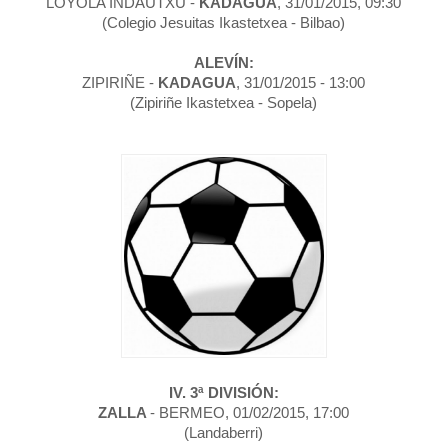
LOYOLA INDAUTXU -
KADAGUA
, 31/01/2015, 09:30
(Colegio Jesuitas Ikastetxea - Bilbao)
ALEVÍN:
ZIPIRIÑE -
KADAGUA
, 31/01/2015 - 13:00
(Zipiriñe Ikastetxea - Sopela)
IV. 3
ª
DIVISIÓN:
ZALLA
- BERMEO, 01/02/2015, 17:00
(Landaberri)