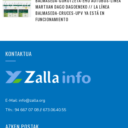
BALMASEDA-GURUTZETA-EHU AUTOBUS-LINEA
MARTXAN DAGO DAGOENEKO // LA LÍNEA
BALMASEDA-CRUCES-UPV YA ESTÁ EN
FUNCIONAMIENTO
KONTAKTUA
E-Mail: info@zalla.org
Tfn.: 94 667 07 08 // 673.06.40.55
AZKEN POSTAK