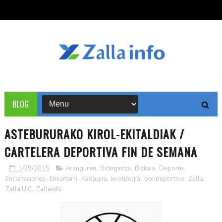
BLOG
ASTEBURURAKO KIROL-EKITALDIAK /
CARTELERA DEPORTIVA FIN DE SEMANA
1/29/2015
Aranguren
,
Bidegintza
,
Bizkaia
,
Deporte
,
Encartaciones
,
Enkarterri
,
Kadagua
,
kiroldegia
,
polideportivo
,
Zalla
,
Zalla U.C
,
Zallainfo