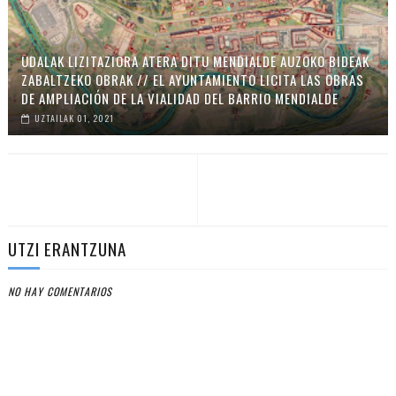
UDALAK LIZITAZIORA ATERA DITU MENDIALDE AUZOKO BIDEAK
ZABALTZEKO OBRAK // EL AYUNTAMIENTO LICITA LAS OBRAS
DE AMPLIACIÓN DE LA VIALIDAD DEL BARRIO MENDIALDE
UZTAILAK 01, 2021
UTZI ERANTZUNA
NO HAY COMENTARIOS