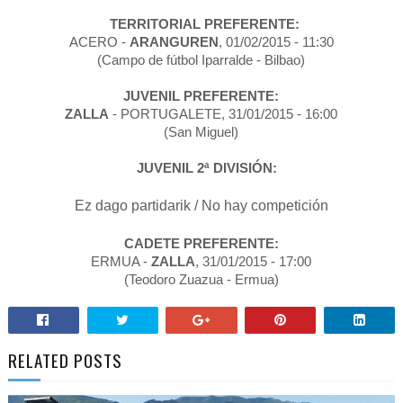
TERRITORIAL PREFERENTE:
ACERO -
ARANGUREN
, 01/02/2015 - 11:30
(Campo de fútbol Iparralde - Bilbao)
JUVENIL PREFERENTE:
ZALLA
- PORTUGALETE, 31/01/2015 - 16:00
(San Miguel)
JUVENIL 2ª DIVISIÓN:
Ez dago partidarik /
No hay competición
CADETE PREFERENTE:
ERMUA -
ZALLA
, 31/01/2015 - 17:00
(Teodoro Zuazua - Ermua)
RELATED POSTS