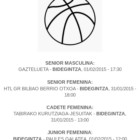
SENIOR MASCULINA:
GAZTELUETA -
BIDEGINTZA
, 01/02/2015 - 17:30
SENIOR FEMENINA:
HTL GR BILBAO BERRIO OTXOA -
BIDEGINTZA
, 31/01/2015 -
18:00
CADETE FEMENINA:
TABIRAKO KURUTZIAGA-JESUITAK -
BIDEGINTZA
,
31
/01/2015
-
13:00
JUNIOR FEMENINA
:
BIDEGINTZA
- PAULES GALATEA, 01/02/2015 - 12:00