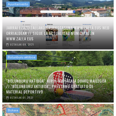
Ayuntamiento
JARRAI EZAZU ZALLAKO GAURKOTASUNA WWW.ZALLA.EUS WEB
ORRIALDEAN // SIGUE LA ACTUALIDAD MUNICIPAL EN
WWW.ZALLA.EUS
UZTAILAK 09, 2021
Bolunburu aktiboa
"BOLUNBURU AKTIBOA", KIROL MATERIALA DOAKO MAILEGUA
// "BOLUNBURU AKTIBOA", PRÉSTAMO GRATUITO DE
MATERIAL DEPORTIVO
UZTAILAK 01, 2021
Bizkaia