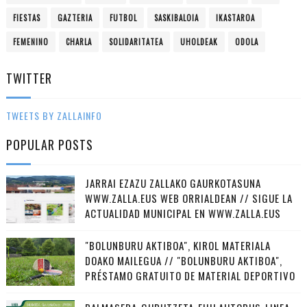
FIESTAS
GAZTERIA
FUTBOL
SASKIBALOIA
IKASTAROA
FEMENINO
CHARLA
SOLIDARITATEA
UHOLDEAK
ODOLA
TWITTER
TWEETS BY ZALLAINFO
POPULAR POSTS
JARRAI EZAZU ZALLAKO GAURKOTASUNA
WWW.ZALLA.EUS WEB ORRIALDEAN // SIGUE LA
ACTUALIDAD MUNICIPAL EN WWW.ZALLA.EUS
"BOLUNBURU AKTIBOA", KIROL MATERIALA
DOAKO MAILEGUA // "BOLUNBURU AKTIBOA",
PRÉSTAMO GRATUITO DE MATERIAL DEPORTIVO