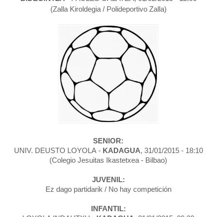
(Zalla Kiroldegia / Polideportivo Zalla)
SENIOR:
UNIV. DEUSTO LOYOLA -
KADAGUA
, 31/01/2015 - 18:10
(Colegio Jesuitas Ikastetxea - Bilbao)
JUVENIL:
Ez dago partidarik /
No hay competición
INFANTIL: