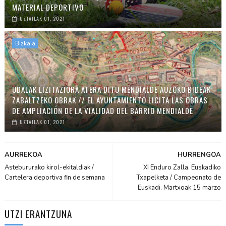
MATERIAL DEPORTIVO
UZTAILAK 01, 2021
Bizkaia
UDALAK LIZITAZIORA ATERA DITU MENDIALDE AUZOKO BIDEAK
ZABALTZEKO OBRAK // EL AYUNTAMIENTO LICITA LAS OBRAS
DE AMPLIACIÓN DE LA VIALIDAD DEL BARRIO MENDIALDE
UZTAILAK 01, 2021
AURREKOA
HURRENGOA
Astebururako kirol-ekitaldiak /
XI Enduro Zalla. Euskadiko
Cartelera deportiva fin de semana
Txapelketa / Campeonato de
Euskadi. Martxoak 15 marzo
UTZI ERANTZUNA