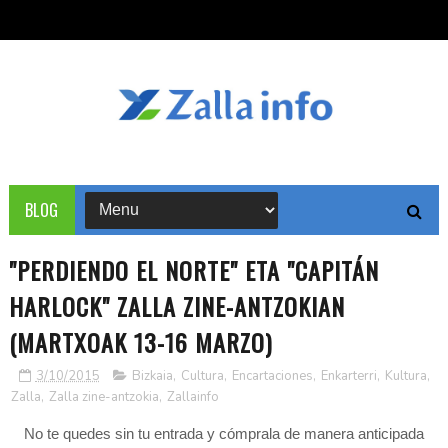
BLOG
"PERDIENDO EL NORTE" ETA "CAPITÁN
HARLOCK" ZALLA ZINE-ANTZOKIAN
(MARTXOAK 13-16 MARZO)
3/10/2015
Bizkaia
,
Cultura
,
Encartaciones
,
Enkarterri
,
Kultura
,
Zalla
,
Zalla zine-antzokia
,
Zallainfo
No te quedes sin tu entrada y cómprala de manera anticipada