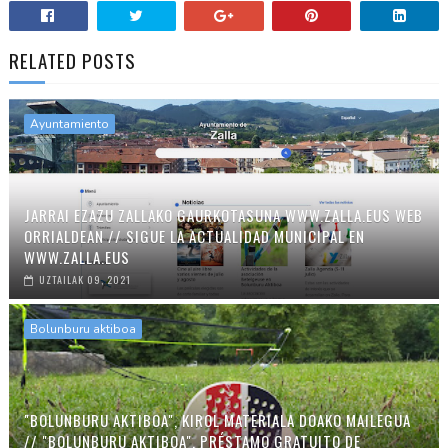
RELATED POSTS
Ayuntamiento
JARRAI EZAZU ZALLAKO GAURKOTASUNA WWW.ZALLA.EUS WEB
ORRIALDEAN // SIGUE LA ACTUALIDAD MUNICIPAL EN
WWW.ZALLA.EUS
UZTAILAK 09, 2021
Bolunburu aktiboa
"BOLUNBURU AKTIBOA", KIROL MATERIALA DOAKO MAILEGUA
// "BOLUNBURU AKTIBOA", PRÉSTAMO GRATUITO DE