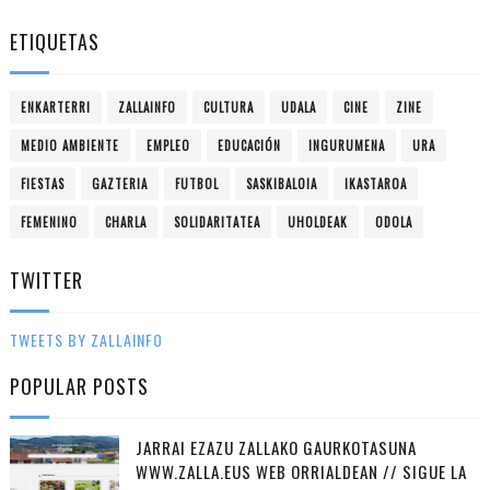
ETIQUETAS
ENKARTERRI
ZALLAINFO
CULTURA
UDALA
CINE
ZINE
MEDIO AMBIENTE
EMPLEO
EDUCACIÓN
INGURUMENA
URA
FIESTAS
GAZTERIA
FUTBOL
SASKIBALOIA
IKASTAROA
FEMENINO
CHARLA
SOLIDARITATEA
UHOLDEAK
ODOLA
TWITTER
TWEETS BY ZALLAINFO
POPULAR POSTS
JARRAI EZAZU ZALLAKO GAURKOTASUNA
WWW.ZALLA.EUS WEB ORRIALDEAN // SIGUE LA