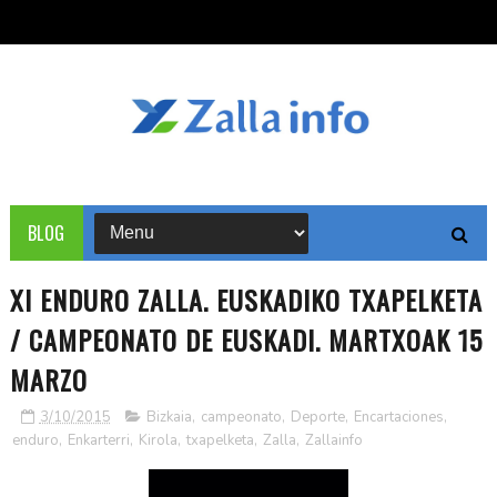
BLOG
XI ENDURO ZALLA. EUSKADIKO TXAPELKETA
/ CAMPEONATO DE EUSKADI. MARTXOAK 15
MARZO
3/10/2015
Bizkaia
,
campeonato
,
Deporte
,
Encartaciones
,
enduro
,
Enkarterri
,
Kirola
,
txapelketa
,
Zalla
,
Zallainfo