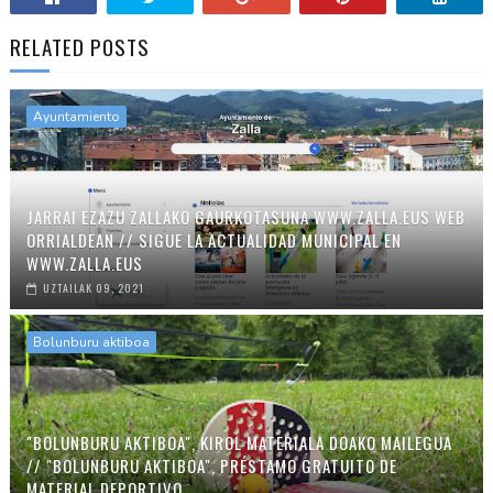
RELATED POSTS
Ayuntamiento
JARRAI EZAZU ZALLAKO GAURKOTASUNA WWW.ZALLA.EUS WEB
ORRIALDEAN // SIGUE LA ACTUALIDAD MUNICIPAL EN
WWW.ZALLA.EUS
UZTAILAK 09, 2021
Bolunburu aktiboa
"BOLUNBURU AKTIBOA", KIROL MATERIALA DOAKO MAILEGUA
// "BOLUNBURU AKTIBOA", PRÉSTAMO GRATUITO DE
MATERIAL DEPORTIVO