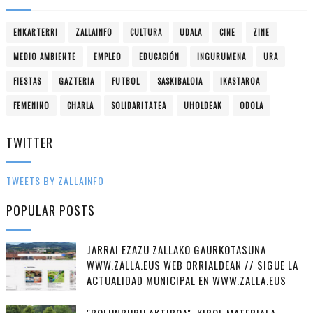
ENKARTERRI
ZALLAINFO
CULTURA
UDALA
CINE
ZINE
MEDIO AMBIENTE
EMPLEO
EDUCACIÓN
INGURUMENA
URA
FIESTAS
GAZTERIA
FUTBOL
SASKIBALOIA
IKASTAROA
FEMENINO
CHARLA
SOLIDARITATEA
UHOLDEAK
ODOLA
TWITTER
TWEETS BY ZALLAINFO
POPULAR POSTS
JARRAI EZAZU ZALLAKO GAURKOTASUNA
WWW.ZALLA.EUS WEB ORRIALDEAN // SIGUE LA
ACTUALIDAD MUNICIPAL EN WWW.ZALLA.EUS
"BOLUNBURU AKTIBOA", KIROL MATERIALA