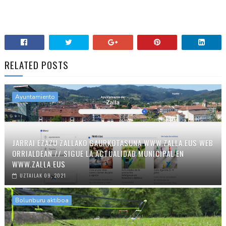
RELATED POSTS
Ayuntamiento
JARRAI EZAZU ZALLAKO GAURKOTASUNA WWW.ZALLA.EUS WEB
ORRIALDEAN // SIGUE LA ACTUALIDAD MUNICIPAL EN
WWW.ZALLA.EUS
UZTAILAK 09, 2021
Bolunburu aktiboa