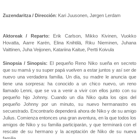
Zuzendaritza / Dirección
:
Kari Juusonen, Jørgen Lerdam
Aktoreak / Reparto:
Erik Carlson
,
Mikko Kivinen
,
Vuokko
Hovatta
,
Aarre Karén
,
Elina Knihtilä
,
Riku Nieminen
,
Juhana
Vaittinen
,
Juha Veijonen
,
Katariina Kaitue
,
Pertti Koivula
Sinopsia / Sinopsis:
El pequeño Reno Niko sueña en secreto
que su mamá y su super papá vuelven a estar juntos y así ser de
nuevo una verdadera familia. Un día, su madre le anuncia que
tiene una sorpresa: ha conocido a un chico nuevo, un reno
llamado Lenni, que se va a venir a vivir con ellos junto con su
pequeño hijo Johnny. Cuando un día Niko quita los ojos del
pequeño Johnny por un minuto, su nuevo hermanastro es
secuestrado. Encontrarlo dependerá ahora de Niko y de su amigo
Julius. Comienza entonces una gran aventura, en la que todos los
amigos de Niko y su familia participarán, y que terminará con el
rescate de su hermano y la aceptación de Niko de su nueva
familia.