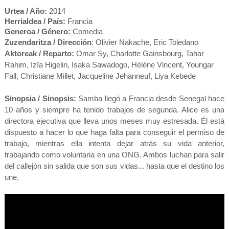
Urtea / Año:
2014
Herrialdea / País:
Francia
Generoa / Género:
Comedia
Zuzendaritza / Dirección
:
Olivier Nakache
,
Eric Toledano
Aktoreak / Reparto:
Omar Sy
,
Charlotte Gainsbourg
,
Tahar
Rahim
,
Izïa Higelin
,
Isaka Sawadogo
,
Hélène Vincent
,
Youngar
Fall
,
Christiane Millet
,
Jacqueline Jehanneuf
,
Liya Kebede
Sinopsia / Sinopsis:
Samba llegó a Francia desde Senegal hace
10 años y siempre ha tenido trabajos de segunda. Alice es una
directora ejecutiva que lleva unos meses muy estresada. Él está
dispuesto a hacer lo que haga falta para conseguir el permiso de
trabajo, mientras ella intenta dejar atrás su vida anterior,
trabajando como voluntaria en una ONG. Ambos luchan para salir
del callejón sin salida que son sus vidas... hasta que el destino los
une.