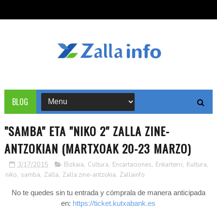
BLOG
"SAMBA" ETA "NIKO 2" ZALLA ZINE-
ANTZOKIAN (MARTXOAK 20-23 MARZO)
3/17/2015
Bizkaia
,
Cultura
,
Encartaciones
,
Enkarterri
,
Kultura
,
niko
,
samba
,
Zalla
,
Zalla zine-antzokia
,
Zallainfo
No te quedes sin tu entrada y cómprala de manera anticipada
en:
https://ticket.kutxabank.es