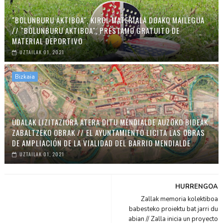
"BOLUNBURU AKTIBOA", KIROL MATERIALA DOAKO MAILEGUA
// "BOLUNBURU AKTIBOA", PRÉSTAMO GRATUITO DE
MATERIAL DEPORTIVO
UZTAILAK 01, 2021
Bizkaia
UDALAK LIZITAZIORA ATERA DITU MENDIALDE AUZOKO BIDEAK
ZABALTZEKO OBRAK // EL AYUNTAMIENTO LICITA LAS OBRAS
DE AMPLIACIÓN DE LA VIALIDAD DEL BARRIO MENDIALDE
UZTAILAK 01, 2021
HURRENGOA
Zallak memoria kolektiboa
babesteko proiektu bat jarri du
abian // Zalla inicia un proyecto