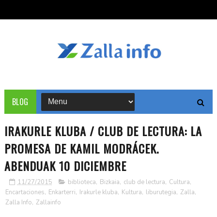
BLOG
IRAKURLE KLUBA / CLUB DE LECTURA: LA
PROMESA DE KAMIL MODRÁCEK.
ABENDUAK 10 DICIEMBRE
11/27/2015
biblioteca
,
Bizkaia
,
club de lectura
,
Cultura
,
Encartaciones
,
Enkarterri
,
Irakurle kluba
,
Kultura
,
liburutegia
,
Zalla
,
Zalla Info
,
Zallainfo