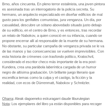
Brno, años cincuenta. En pleno terror estalinista, una joven pintora
es asesinada tras un interrogatorio de la policía secreta. Su
hermano, un arquitecto especializado en diseñar edificios de mal
gusto para los gerifaltes comunistas, jura venganza. Un día, por
casualidad, descubre un sótano abovedado situado justo debajo
de su edificio, en el centro de Brno, y es entonces, tras recordar
un relato de Nabokov, a quien conoció en su infancia, cuando se
propone encerrar allí al responsable de la muerte de su hermana.
No obstante, su particular campaña de venganza privada se le va
de las manos y las consecuencias se vuelven imprevisibles. Con
esta historia de crímenes con trasfondo político, Kratochvil,
considerado el escritor checo más importante de la era post-
Kundera, crea una parábola laberíntica cargada de un humor
negro de altísima graduación. Un brillante juego literario que
escenifica temas como la culpa y el castigo, la ficción y la
realidad, con ecos de Dürrenmatt, Nabokov y Schnitzler.
Oharra
: Aleak dagoeneko eskuragarri daude liburutegian
Nota
: Los ejemplares del libro ya están disponibles para recoger