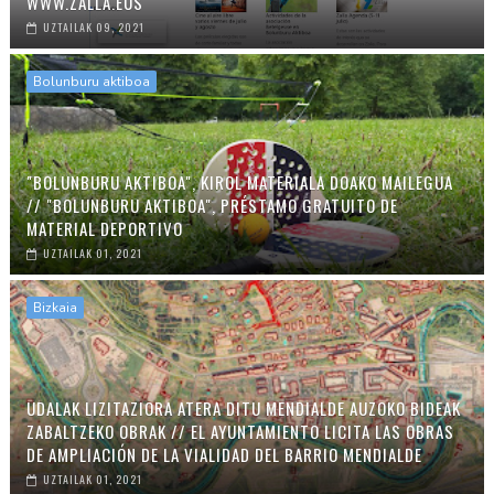
WWW.ZALLA.EUS
UZTAILAK 09, 2021
Bolunburu aktiboa
"BOLUNBURU AKTIBOA", KIROL MATERIALA DOAKO MAILEGUA
// "BOLUNBURU AKTIBOA", PRÉSTAMO GRATUITO DE
MATERIAL DEPORTIVO
UZTAILAK 01, 2021
Bizkaia
UDALAK LIZITAZIORA ATERA DITU MENDIALDE AUZOKO BIDEAK
ZABALTZEKO OBRAK // EL AYUNTAMIENTO LICITA LAS OBRAS
DE AMPLIACIÓN DE LA VIALIDAD DEL BARRIO MENDIALDE
UZTAILAK 01, 2021