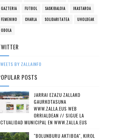
GAZTERIA
FUTBOL
SASKIBALOIA
IKASTAROA
FEMENINO
CHARLA
SOLIDARITATEA
UHOLDEAK
ODOLA
TWITTER
WEETS BY ZALLAINFO
POPULAR POSTS
JARRAI EZAZU ZALLAKO
GAURKOTASUNA
WWW.ZALLA.EUS WEB
ORRIALDEAN // SIGUE LA
ACTUALIDAD MUNICIPAL EN WWW.ZALLA.EUS
"BOLUNBURU AKTIBOA", KIROL