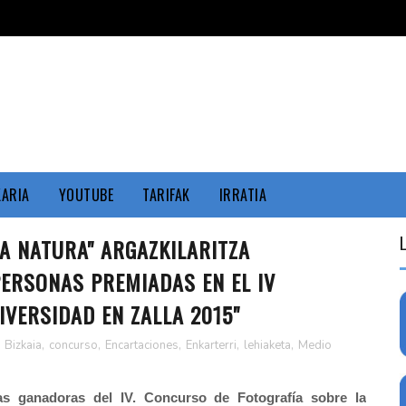
KARIA
YOUTUBE
TARIFAK
IRRATIA
TA NATURA" ARGAZKILARITZA
PERSONAS PREMIADAS EN EL IV
VERSIDAD EN ZALLA 2015"
,
Bizkaia
,
concurso
,
Encartaciones
,
Enkarterri
,
lehiaketa
,
Medio
as ganadoras del IV. Concurso de Fotografía sobre la