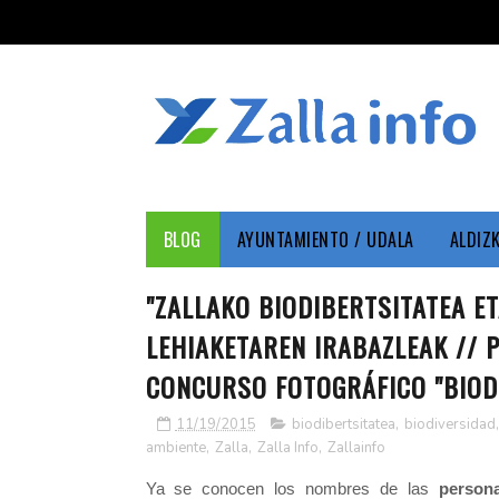
BLOG
AYUNTAMIENTO / UDALA
ALDIZ
"ZALLAKO BIODIBERTSITATEA E
LEHIAKETAREN IRABAZLEAK // 
CONCURSO FOTOGRÁFICO "BIODI
11/19/2015
biodibertsitatea
,
biodiversidad
ambiente
,
Zalla
,
Zalla Info
,
Zallainfo
Ya se conocen los nombres de las
person