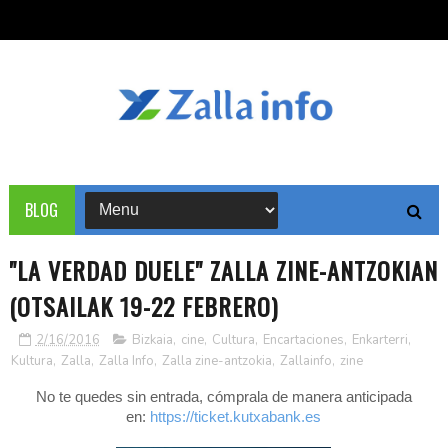
BLOG
"LA VERDAD DUELE" ZALLA ZINE-ANTZOKIAN
(OTSAILAK 19-22 FEBRERO)
2/16/2016
Bizkaia
,
cine
,
Cultura
,
Encartaciones
,
Enkarterri
,
Kultura
,
Zalla
,
Zalla Info
,
Zalla zine-antzokia
,
Zallainfo
,
zine
No te quedes sin entrada, cómprala de manera anticipada
en:
https://ticket.kutxabank.es