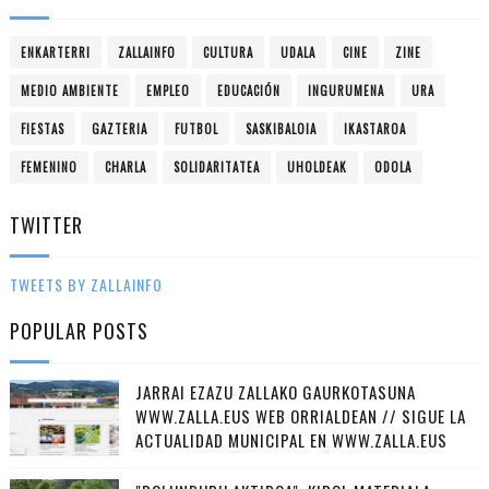
ENKARTERRI
ZALLAINFO
CULTURA
UDALA
CINE
ZINE
MEDIO AMBIENTE
EMPLEO
EDUCACIÓN
INGURUMENA
URA
FIESTAS
GAZTERIA
FUTBOL
SASKIBALOIA
IKASTAROA
FEMENINO
CHARLA
SOLIDARITATEA
UHOLDEAK
ODOLA
TWITTER
TWEETS BY ZALLAINFO
POPULAR POSTS
JARRAI EZAZU ZALLAKO GAURKOTASUNA
WWW.ZALLA.EUS WEB ORRIALDEAN // SIGUE LA
ACTUALIDAD MUNICIPAL EN WWW.ZALLA.EUS