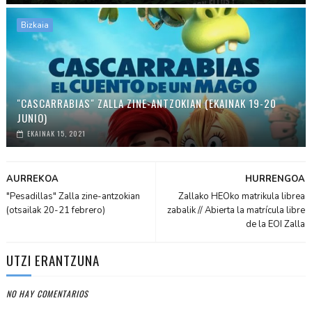
Bizkaia
"CASCARRABIAS" ZALLA ZINE-ANTZOKIAN (EKAINAK 19-20
JUNIO)
EKAINAK 15, 2021
AURREKOA
HURRENGOA
"Pesadillas" Zalla zine-antzokian
Zallako HEOko matrikula librea
(otsailak 20-21 febrero)
zabalik // Abierta la matrícula libre
de la EOI Zalla
UTZI ERANTZUNA
NO HAY COMENTARIOS