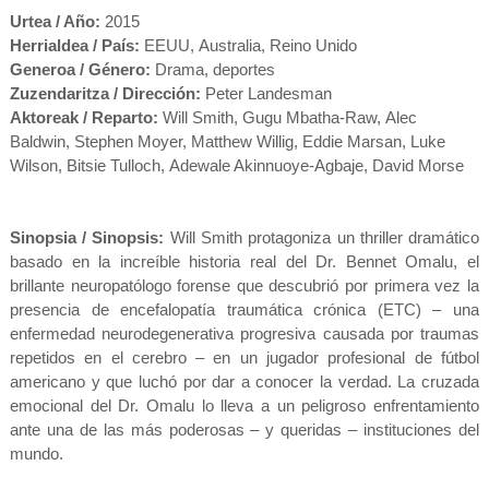
Urtea / Año:
2015
Herrialdea / País:
EEUU,
Australia, Reino Unido
Generoa / Género:
Drama, deportes
Zuzendaritza / Dirección:
Peter Landesman
Aktoreak / Reparto:
Will Smith
,
Gugu Mbatha-Raw
,
Alec
Baldwin
,
Stephen Moyer
,
Matthew Willig
,
Eddie Marsan
,
Luke
Wilson
,
Bitsie Tulloch
,
Adewale Akinnuoye-Agbaje
,
David Morse
Sinopsia / Sinopsis:
Will Smith protagoniza un thriller dramático
basado en la increíble historia real del Dr. Bennet Omalu, el
brillante neuropatólogo forense que descubrió por primera vez la
presencia de encefalopatía traumática crónica (ETC) – una
enfermedad neurodegenerativa progresiva causada por traumas
repetidos en el cerebro – en un jugador profesional de fútbol
americano y que luchó por dar a conocer la verdad. La cruzada
emocional del Dr. Omalu lo lleva a un peligroso enfrentamiento
ante una de las más poderosas – y queridas – instituciones del
mundo.