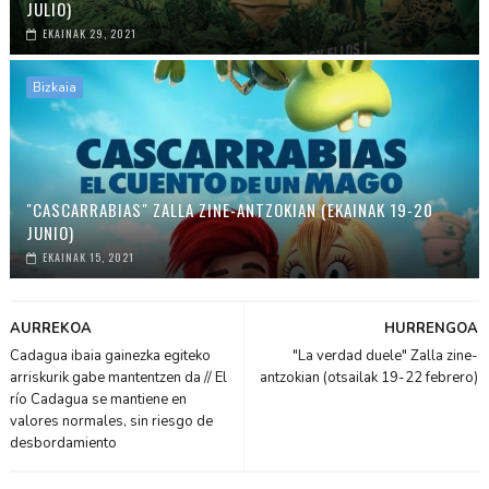
JULIO)
EKAINAK 29, 2021
Bizkaia
"CASCARRABIAS" ZALLA ZINE-ANTZOKIAN (EKAINAK 19-20
JUNIO)
EKAINAK 15, 2021
AURREKOA
HURRENGOA
Cadagua ibaia gainezka egiteko
"La verdad duele" Zalla zine-
arriskurik gabe mantentzen da // El
antzokian (otsailak 19-22 febrero)
río Cadagua se mantiene en
valores normales, sin riesgo de
desbordamiento