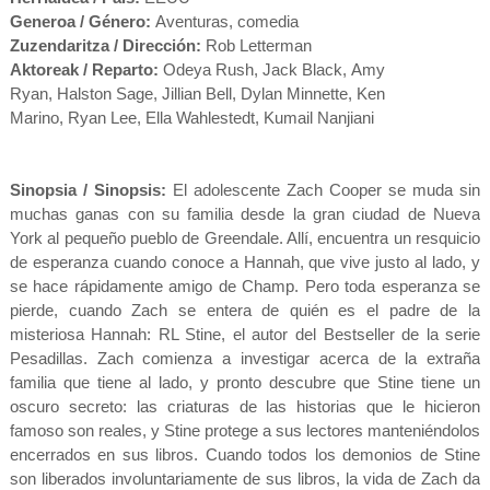
Generoa / Género:
Aventuras, comedia
Zuzendaritza / Dirección:
Rob Letterman
Aktoreak / Reparto:
Odeya Rush
,
Jack Black
,
Amy
Ryan
,
Halston Sage
,
Jillian Bell
,
Dylan Minnette
,
Ken
Marino
,
Ryan Lee
,
Ella Wahlestedt
,
Kumail Nanjiani
Sinopsia / Sinopsis:
El adolescente Zach Cooper se muda sin
muchas ganas con su familia desde la gran ciudad de Nueva
York al pequeño pueblo de Greendale. Allí, encuentra un resquicio
de esperanza cuando conoce a Hannah, que vive justo al lado, y
se hace rápidamente amigo de Champ. Pero toda esperanza se
pierde, cuando Zach se entera de quién es el padre de la
misteriosa Hannah: RL Stine, el autor del Bestseller de la serie
Pesadillas. Zach comienza a investigar acerca de la extraña
familia que tiene al lado, y pronto descubre que Stine tiene un
oscuro secreto: las criaturas de las historias que le hicieron
famoso son reales, y Stine protege a sus lectores manteniéndolos
encerrados en sus libros. Cuando todos los demonios de Stine
son liberados involuntariamente de sus libros, la vida de Zach da