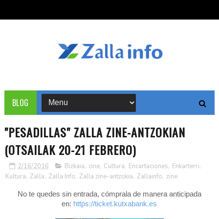
BLOG
"PESADILLAS" ZALLA ZINE-ANTZOKIAN
(OTSAILAK 20-21 FEBRERO)
2/16/2016
Bizkaia
,
cine
,
Cultura
,
Encartaciones
,
Enkarterri
,
Kultura
,
Zalla
,
Zalla Info
,
Zalla zine-antzokia
,
Zallainfo
,
zine
No te quedes sin entrada, cómprala de manera anticipada
en:
https://ticket.kutxabank.es