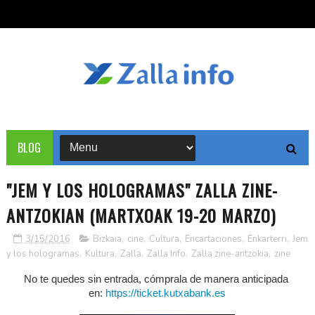
BLOG
"JEM Y LOS HOLOGRAMAS" ZALLA ZINE-
ANTZOKIAN (MARTXOAK 19-20 MARZO)
3/15/2016
Bizkaia
,
cine
,
Cultura
,
Encartaciones
,
Enkarterri
,
Jem
y los hologramas
,
Kultura
,
Zalla
,
Zalla Info
,
Zalla zine-antzokia
,
zine
No te quedes sin entrada, cómprala de manera anticipada
en:
https://ticket.kutxabank.es