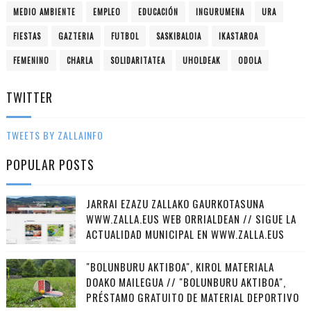
MEDIO AMBIENTE
EMPLEO
EDUCACIÓN
INGURUMENA
URA
FIESTAS
GAZTERIA
FUTBOL
SASKIBALOIA
IKASTAROA
FEMENINO
CHARLA
SOLIDARITATEA
UHOLDEAK
ODOLA
TWITTER
TWEETS BY ZALLAINFO
POPULAR POSTS
JARRAI EZAZU ZALLAKO GAURKOTASUNA
WWW.ZALLA.EUS WEB ORRIALDEAN // SIGUE LA
ACTUALIDAD MUNICIPAL EN WWW.ZALLA.EUS
"BOLUNBURU AKTIBOA", KIROL MATERIALA
DOAKO MAILEGUA // "BOLUNBURU AKTIBOA",
PRÉSTAMO GRATUITO DE MATERIAL DEPORTIVO