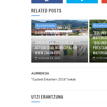
RELATED POSTS
Ayuntamiento
Bolunbur
JARRAI EZAZU ZALLAKO
GAURKOTASUNA
"BOLUNB
WWW.ZALLA.EUS WEB
MATERIA
ORRIALDEAN // SIGUE LA
"BOLUNB
ACTUALIDAD MUNICIPAL EN
PRÉSTAM
WWW.ZALLA.EUS
MATERIA
UZTAILAK 09, 2021
UZTAILAK
AURREKOA
"Gaztedi Enkarterri 2016" bekak
UTZI ERANTZUNA