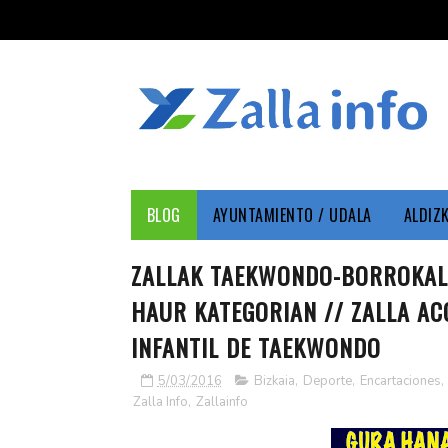
BLOG
AYUNTAMIENTO / UDALA
ALDIZ
ZALLAK TAEKWONDO-BORROKALD
HAUR KATEGORIAN // ZALLA AC
INFANTIL DE TAEKWONDO
5/03/2016
Bizkaia
,
Deporte
,
Encartaciones
,
Zalla Info
,
Zallainfo