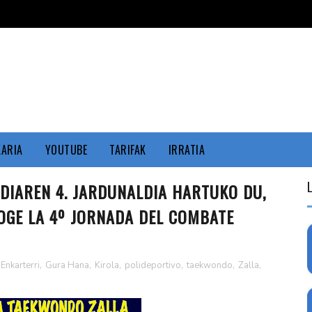
KARIA
YOUTUBE
TARIFAK
IRRATIA
IAREN 4. JARDUNALDIA HARTUKO DU,
OGE LA 4º JORNADA DEL COMBATE
Enkarterri
,
Gura Hana
,
Kirola
,
polideportivo
,
taekwondo
,
Zalla
,