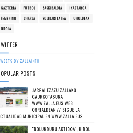
GAZTERIA
FUTBOL
SASKIBALOIA
IKASTAROA
FEMENINO
CHARLA
SOLIDARITATEA
UHOLDEAK
ODOLA
TWITTER
WEETS BY ZALLAINFO
POPULAR POSTS
JARRAI EZAZU ZALLAKO
GAURKOTASUNA
WWW.ZALLA.EUS WEB
ORRIALDEAN // SIGUE LA
ACTUALIDAD MUNICIPAL EN WWW.ZALLA.EUS
"BOLUNBURU AKTIBOA", KIROL