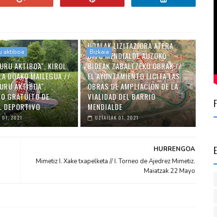
UDALAK LIZITAZIORA ATERA
u aktiboa
Bizkaia
DITU MENDIALDE AUZOKO
URU AKTIBOA", KIROL
BIDEAK ZABALTZEKO OBRAK //
LA DOAKO MAILEGUA //
EL AYUNTAMIENTO LICITA LAS
URU AKTIBOA",
OBRAS DE AMPLIACIÓN DE LA
O GRATUITO DE
VIALIDAD DEL BARRIO
L DEPORTIVO
MENDIALDE
 01, 2021
UZTAILAK 01, 2021
HURRENGOA
Mimetiz I. Xake txapelketa // I. Torneo de Ajedrez Mimetiz.
Maiatzak 22 Mayo