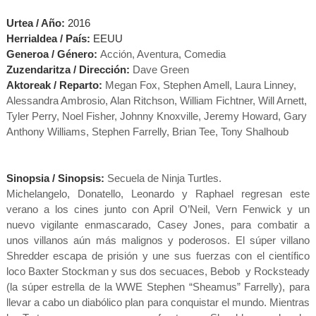
Urtea / Año:
2016
Herrialdea / País:
EEUU
Generoa / Género:
Acción, Aventura, Comedia
Zuzendaritza / Dirección:
Dave Green
Aktoreak / Reparto:
Megan Fox, Stephen Amell, Laura Linney,
Alessandra Ambrosio, Alan Ritchson, William Fichtner, Will Arnett,
Tyler Perry, Noel Fisher, Johnny Knoxville, Jeremy Howard, Gary
Anthony Williams, Stephen Farrelly, Brian Tee, Tony Shalhoub
Sinopsia / Sinopsis:
Secuela de Ninja Turtles.
Michelangelo, Donatello, Leonardo y Raphael regresan este
verano a los cines junto con April O’Neil, Vern Fenwick y un
nuevo vigilante enmascarado, Casey Jones, para combatir a
unos villanos aún más malignos y poderosos. El súper villano
Shredder escapa de prisión y une sus fuerzas con el científico
loco Baxter Stockman y sus dos secuaces, Bebob y Rocksteady
(la súper estrella de la WWE Stephen “Sheamus” Farrelly), para
llevar a cabo un diabólico plan para conquistar el mundo. Mientras