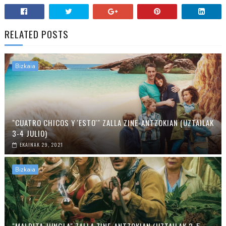
RELATED POSTS
Bizkaia
"CUATRO CHICOS Y 'ESTO'" ZALLA ZINE-ANTZOKIAN (UZTAILAK
3-4 JULIO)
EKAINAK 29, 2021
Bizkaia
"MALDITA JUNGLA" ZALLA ZINE-ANTZOKIAN (UZTAILAK 2-5