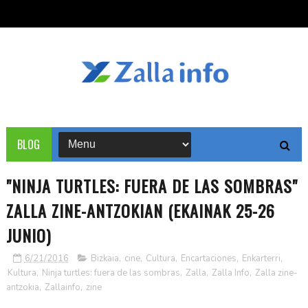
BLOG
"NINJA TURTLES: FUERA DE LAS SOMBRAS"
ZALLA ZINE-ANTZOKIAN (EKAINAK 25-26
JUNIO)
6/21/2016
Bizkaia
,
cine
,
Cultura
,
Encartaciones
,
Enkarterri
,
Kultura
,
Ninja turtles: fuera de las sombras
,
Zalla
,
Zalla Info
,
Zalla zine-
antzokia
,
Zallainfo
,
zine