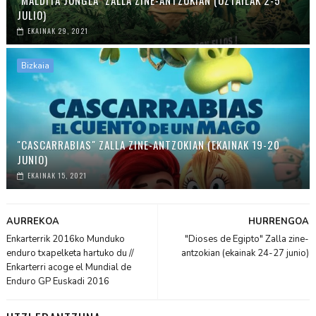
JULIO)
EKAINAK 29, 2021
Bizkaia
"CASCARRABIAS" ZALLA ZINE-ANTZOKIAN (EKAINAK 19-20
JUNIO)
EKAINAK 15, 2021
AURREKOA
HURRENGOA
Enkarterrik 2016ko Munduko
"Dioses de Egipto" Zalla zine-
enduro txapelketa hartuko du //
antzokian (ekainak 24-27 junio)
Enkarterri acoge el Mundial de
Enduro GP Euskadi 2016