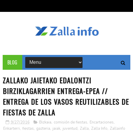
BLOG
ZALLAKO JAIETAKO EDALONTZI
BIRZIKLAGARRIEN ENTREGA-EPEA //
ENTREGA DE LOS VASOS REUTILIZABLES DE
FIESTAS DE ZALLA
9/27/2016
Bizkaia
,
comisión de fiestas
,
Encartaciones
,
Enkarterri
,
fiestas
,
gazteria
,
jaiak
,
juventud
,
Zalla
,
Zalla Info
,
Zallainfo