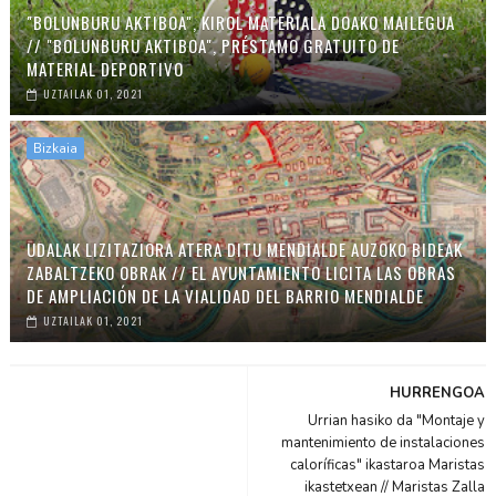
"BOLUNBURU AKTIBOA", KIROL MATERIALA DOAKO MAILEGUA
// "BOLUNBURU AKTIBOA", PRÉSTAMO GRATUITO DE
MATERIAL DEPORTIVO
UZTAILAK 01, 2021
Bizkaia
UDALAK LIZITAZIORA ATERA DITU MENDIALDE AUZOKO BIDEAK
ZABALTZEKO OBRAK // EL AYUNTAMIENTO LICITA LAS OBRAS
DE AMPLIACIÓN DE LA VIALIDAD DEL BARRIO MENDIALDE
UZTAILAK 01, 2021
HURRENGOA
Urrian hasiko da "Montaje y
mantenimiento de instalaciones
caloríficas" ikastaroa Maristas
ikastetxean // Maristas Zalla