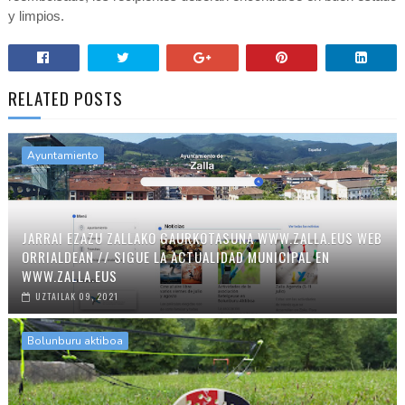
y limpios.
RELATED POSTS
Ayuntamiento
JARRAI EZAZU ZALLAKO GAURKOTASUNA WWW.ZALLA.EUS WEB
ORRIALDEAN // SIGUE LA ACTUALIDAD MUNICIPAL EN
WWW.ZALLA.EUS
UZTAILAK 09, 2021
Bolunburu aktiboa