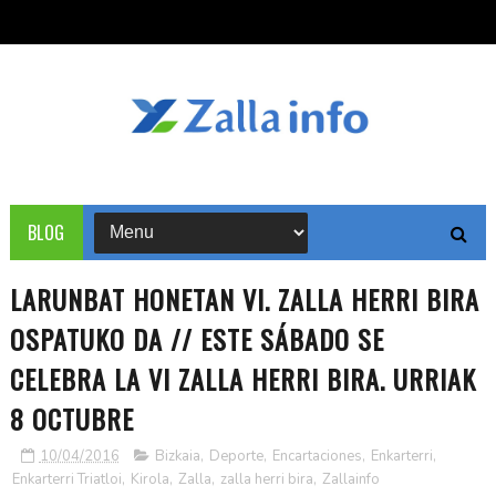
BLOG
LARUNBAT HONETAN VI. ZALLA HERRI BIRA
OSPATUKO DA // ESTE SÁBADO SE
CELEBRA LA VI ZALLA HERRI BIRA. URRIAK
8 OCTUBRE
10/04/2016
Bizkaia
,
Deporte
,
Encartaciones
,
Enkarterri
,
Enkarterri Triatloi
,
Kirola
,
Zalla
,
zalla herri bira
,
Zallainfo