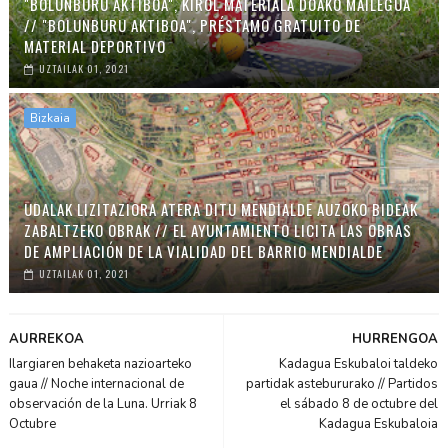
"BOLUNBURU AKTIBOA", KIROL MATERIALA DOAKO MAILEGUA
// "BOLUNBURU AKTIBOA", PRÉSTAMO GRATUITO DE
MATERIAL DEPORTIVO
UZTAILAK 01, 2021
Bizkaia
UDALAK LIZITAZIORA ATERA DITU MENDIALDE AUZOKO BIDEAK
ZABALTZEKO OBRAK // EL AYUNTAMIENTO LICITA LAS OBRAS
DE AMPLIACIÓN DE LA VIALIDAD DEL BARRIO MENDIALDE
UZTAILAK 01, 2021
AURREKOA
HURRENGOA
Ilargiaren behaketa nazioarteko
Kadagua Eskubaloi taldeko
gaua // Noche internacional de
partidak astebururako // Partidos
observación de la Luna. Urriak 8
el sábado 8 de octubre del
Octubre
Kadagua Eskubaloia