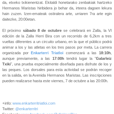
da, etxeko txikienentzat. Ekitaldi honetarako zenbakiak hartzeko
Hermanos Maristas hiribidera jo behar da, irteera dagoen lekura
hain zuzen. Izen-emateak ostiralera arte, urriaren 7ra arte egin
daitezke, 20:00etan.
El próximo
sábado 8 de octubre
se celebrará en Zalla, la VI
edición de la Zalla Herri Bira con un recorrido de 6,2km a tres
vueltas diferentes a un circuito urbano, en la que el público podrá
animar a los y las atletas en los tres pasos por meta. La carrera
organizada por
Enkarterri Triatloi
comenzará a las
18:10h
,
aunque previamente, a las
17:00h
tendrá lugar la "
Galarleiz
Txiki
", una prueba especialmente diseñada para disfrute de los y
las peques. Los dorsales para esta actividad se podrán recoger
en la salida, en la Avenida Hermanos Maristas.
Las inscripciones
pueden realizarse hasta este viernes, 7 de octubre a las 20:00h.
+info:
www.enkarterritriatloi.com
Twitter:
@enkarterritri