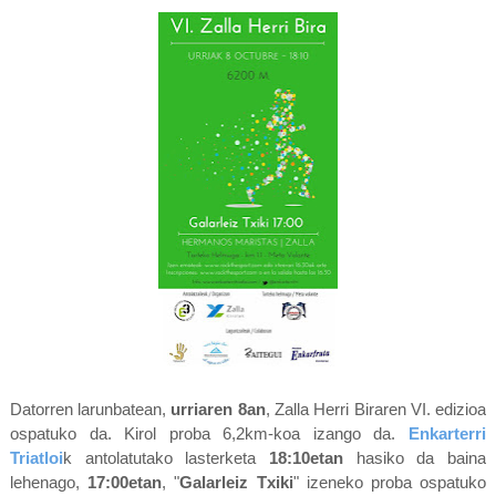
Datorren larunbatean,
urriaren 8an
, Zalla Herri Biraren VI. edizioa
ospatuko da. Kirol proba 6,2km-koa izango da.
Enkarterri
Triatloi
k antolatutako lasterketa
18:10etan
hasiko da baina
lehenago,
17:00etan
, "
Galarleiz Txiki
" izeneko proba ospatuko