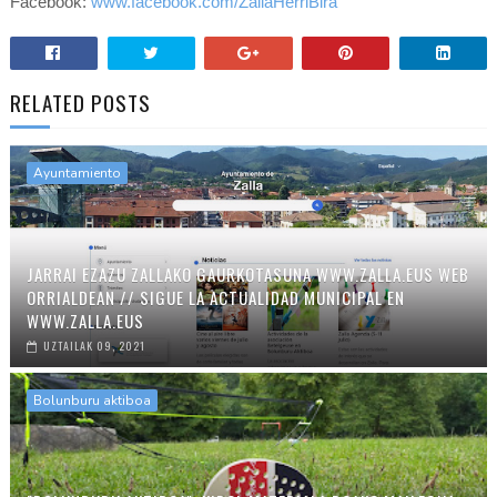
Facebook:
www.facebook.com/ZallaHerriBira
RELATED POSTS
Ayuntamiento
JARRAI EZAZU ZALLAKO GAURKOTASUNA WWW.ZALLA.EUS WEB
ORRIALDEAN // SIGUE LA ACTUALIDAD MUNICIPAL EN
WWW.ZALLA.EUS
UZTAILAK 09, 2021
Bolunburu aktiboa