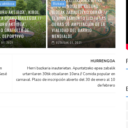
UDALAK LIZITAZIORA ATERA
u aktiboa
Bizkaia
DITU MENDIALDE AUZOKO
URU AKTIBOA", KIROL
BIDEAK ZABALTZEKO OBRAK //
LA DOAKO MAILEGUA //
EL AYUNTAMIENTO LICITA LAS
URU AKTIBOA",
OBRAS DE AMPLIACIÓN DE LA
O GRATUITO DE
VIALIDAD DEL BARRIO
L DEPORTIVO
MENDIALDE
 01, 2021
UZTAILAK 01, 2021
HURRENGOA
en
Herri bazkaria inauterietan. Apuntatzeko epea zabalik
 Sesé
urtarrilaren 30tik otsailaren 10era // Comida popular en
carnaval. Plazo de inscripción abierto del 30 de enero al 10
de febrero