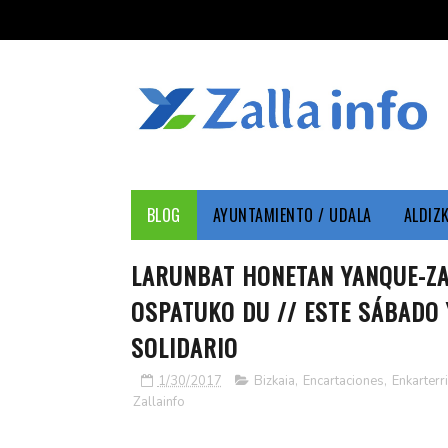
BLOG
AYUNTAMIENTO / UDALA
ALDIZ
LARUNBAT HONETAN YANQUE-ZA
OSPATUKO DU // ESTE SÁBADO
SOLIDARIO
1/30/2017
Bizkaia
,
Encartaciones
,
Enkarterri
Zallainfo