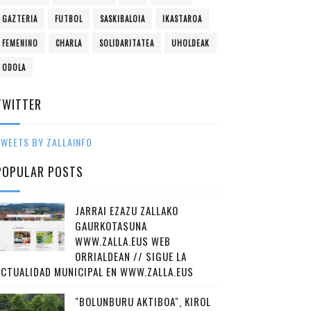
GAZTERIA
FUTBOL
SASKIBALOIA
IKASTAROA
FEMENINO
CHARLA
SOLIDARITATEA
UHOLDEAK
ODOLA
TWITTER
WEETS BY ZALLAINFO
POPULAR POSTS
JARRAI EZAZU ZALLAKO
GAURKOTASUNA
WWW.ZALLA.EUS WEB
ORRIALDEAN // SIGUE LA
ACTUALIDAD MUNICIPAL EN WWW.ZALLA.EUS
"BOLUNBURU AKTIBOA", KIROL