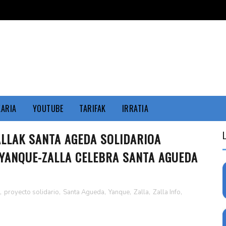
KARIA
YOUTUBE
TARIFAK
IRRATIA
LLAK SANTA AGEDA SOLIDARIOA
 YANQUE-ZALLA CELEBRA SANTA AGUEDA
,
proyecto solidario
,
Santa Agueda
,
Yanque
,
Zalla
,
Zalla Info
,