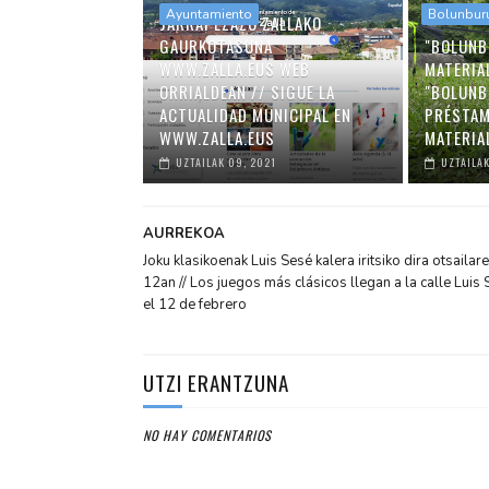
Ayuntamiento
Bolunbur
JARRAI EZAZU ZALLAKO
GAURKOTASUNA
"BOLUNB
WWW.ZALLA.EUS WEB
MATERIA
ORRIALDEAN // SIGUE LA
"BOLUNB
ACTUALIDAD MUNICIPAL EN
PRÉSTAM
WWW.ZALLA.EUS
MATERIA
UZTAILAK 09, 2021
UZTAILAK
AURREKOA
Joku klasikoenak Luis Sesé kalera iritsiko dira otsailar
12an // Los juegos más clásicos llegan a la calle Luis
el 12 de febrero
UTZI ERANTZUNA
NO HAY COMENTARIOS