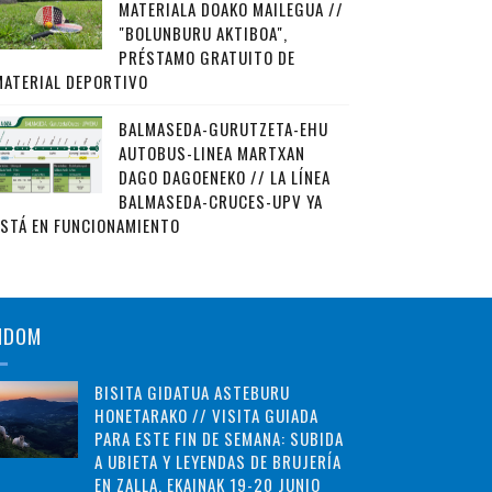
MATERIALA DOAKO MAILEGUA //
"BOLUNBURU AKTIBOA",
PRÉSTAMO GRATUITO DE
MATERIAL DEPORTIVO
BALMASEDA-GURUTZETA-EHU
AUTOBUS-LINEA MARTXAN
DAGO DAGOENEKO // LA LÍNEA
BALMASEDA-CRUCES-UPV YA
ESTÁ EN FUNCIONAMIENTO
NDOM
BISITA GIDATUA ASTEBURU
HONETARAKO // VISITA GUIADA
PARA ESTE FIN DE SEMANA: SUBIDA
A UBIETA Y LEYENDAS DE BRUJERÍA
EN ZALLA. EKAINAK 19-20 JUNIO