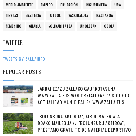
MEDIO AMBIENTE
EMPLEO
EDUCACIÓN
INGURUMENA
URA
FIESTAS
GAZTERIA
FUTBOL
SASKIBALOIA
IKASTAROA
FEMENINO
CHARLA
SOLIDARITATEA
UHOLDEAK
ODOLA
TWITTER
TWEETS BY ZALLAINFO
POPULAR POSTS
JARRAI EZAZU ZALLAKO GAURKOTASUNA
WWW.ZALLA.EUS WEB ORRIALDEAN // SIGUE LA
ACTUALIDAD MUNICIPAL EN WWW.ZALLA.EUS
"BOLUNBURU AKTIBOA", KIROL MATERIALA
DOAKO MAILEGUA // "BOLUNBURU AKTIBOA",
PRÉSTAMO GRATUITO DE MATERIAL DEPORTIVO