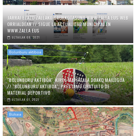
JARRAI EZAZU ZALLAKO GAURKOTASUNA WWW.ZALLA.EUS WEB
ORRIALDEAN // SIGUE LA ACTUALIDAD MUNICIPAL EN
WWW.ZALLA.EUS
UZTAILAK 09, 2021
Bolunburu aktiboa
"BOLUNBURU AKTIBOA", KIROL MATERIALA DOAKO MAILEGUA
// "BOLUNBURU AKTIBOA", PRÉSTAMO GRATUITO DE
MATERIAL DEPORTIVO
UZTAILAK 01, 2021
Bizkaia