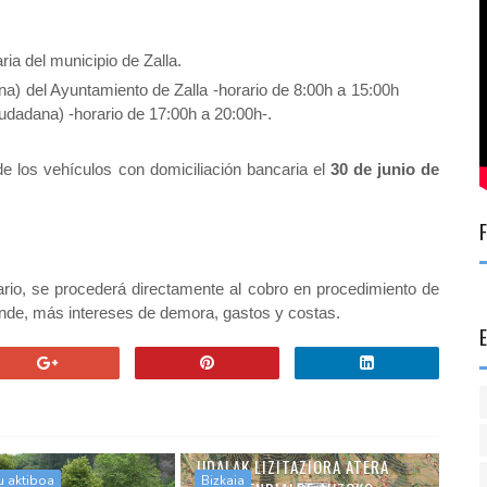
ria del municipio de Zalla.
a) del Ayuntamiento de Zalla -horario de 8:00h a 15:00h
iudadana) -horario de 17:00h a 20:00h-.
e los vehículos con domiciliación bancaria el
30 de junio de
ario, se procederá directamente al cobro en procedimiento de
nde, más intereses de demora, gastos y costas.
UDALAK LIZITAZIORA ATERA
u aktiboa
Bizkaia