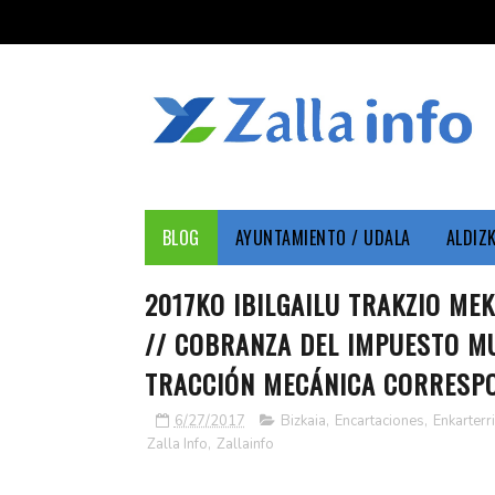
BLOG
AYUNTAMIENTO / UDALA
ALDIZ
2017KO IBILGAILU TRAKZIO M
// COBRANZA DEL IMPUESTO M
TRACCIÓN MECÁNICA CORRESPO
6/27/2017
Bizkaia
,
Encartaciones
,
Enkarterri
Zalla Info
,
Zallainfo