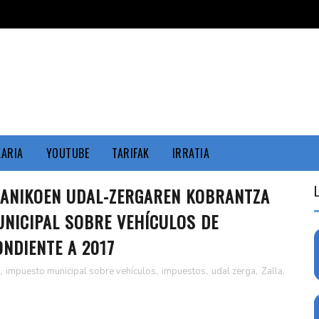
KARIA
YOUTUBE
TARIFAK
IRRATIA
EKANIKOEN UDAL-ZERGAREN KOBRANTZA
UNICIPAL SOBRE VEHÍCULOS DE
NDIENTE A 2017
,
impuesto municipal sobre vehículos
,
impuestos
,
udal zerga
,
Zalla
,