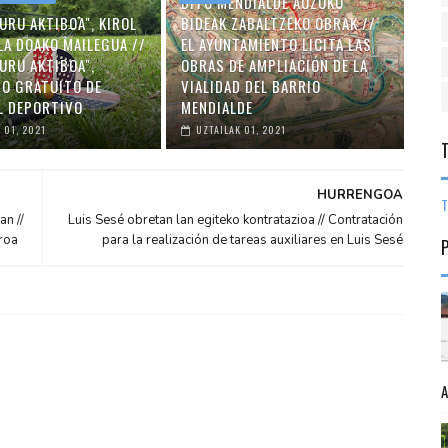
DITU MENDIALDE AUZOKO
URU AKTIBOA", KIROL
BIDEAK ZABALTZEKO OBRAK //
LA DOAKO MAILEGUA //
EL AYUNTAMIENTO LICITA LAS
URU AKTIBOA",
OBRAS DE AMPLIACIÓN DE LA
O GRATUITO DE
VIALIDAD DEL BARRIO
L DEPORTIVO
MENDIALDE
 01, 2021
UZTAILAK 01, 2021
HURRENGOA
T
n //
Luis Sesé obretan lan egiteko kontratazioa // Contratación
roa
para la realización de tareas auxiliares en Luis Sesé