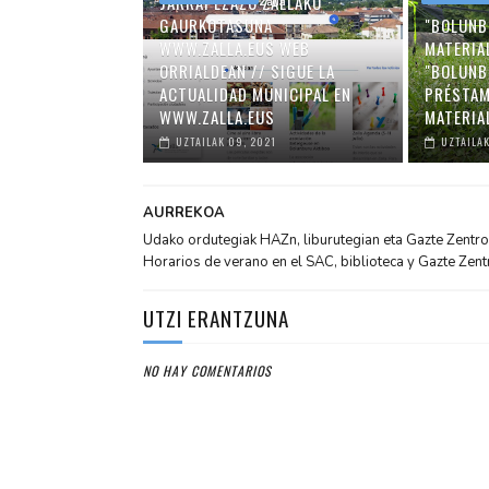
JARRAI EZAZU ZALLAKO
GAURKOTASUNA
"BOLUNB
WWW.ZALLA.EUS WEB
MATERIA
ORRIALDEAN // SIGUE LA
"BOLUNB
ACTUALIDAD MUNICIPAL EN
PRÉSTAM
WWW.ZALLA.EUS
MATERIA
UZTAILAK 09, 2021
UZTAILAK
AURREKOA
Udako ordutegiak HAZn, liburutegian eta Gazte Zentroa
Horarios de verano en el SAC, biblioteca y Gazte Zent
UTZI ERANTZUNA
NO HAY COMENTARIOS