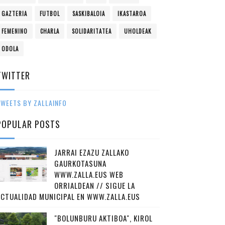
GAZTERIA
FUTBOL
SASKIBALOIA
IKASTAROA
FEMENINO
CHARLA
SOLIDARITATEA
UHOLDEAK
ODOLA
TWITTER
WEETS BY ZALLAINFO
POPULAR POSTS
JARRAI EZAZU ZALLAKO
GAURKOTASUNA
WWW.ZALLA.EUS WEB
ORRIALDEAN // SIGUE LA
ACTUALIDAD MUNICIPAL EN WWW.ZALLA.EUS
"BOLUNBURU AKTIBOA", KIROL