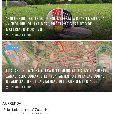
"BOLUNBURU AKTIBOA", KIROL MATERIALA DOAKO MAILEGUA
// "BOLUNBURU AKTIBOA", PRÉSTAMO GRATUITO DE
MATERIAL DEPORTIVO
UZTAILAK 01, 2021
Bizkaia
UDALAK LIZITAZIORA ATERA DITU MENDIALDE AUZOKO BIDEAK
ZABALTZEKO OBRAK // EL AYUNTAMIENTO LICITA LAS OBRAS
DE AMPLIACIÓN DE LA VIALIDAD DEL BARRIO MENDIALDE
UZTAILAK 01, 2021
AURREKOA
"Z, la ciudad perdida" Zalla zine-