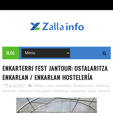
BLOG
ENKARTERRI FEST JANTOUR: OSTALARITZA
ENKARLAN / ENKARLAN HOSTELERÍA
6/06/2017
Bizkaia
,
catas
,
dastaketak
,
Encartaciones
,
EnkarLan
,
Enkarterri
,
Enkarterri Fest Jantour
,
hostelería
,
ostalaritza
,
Zalla
,
Zallainfo