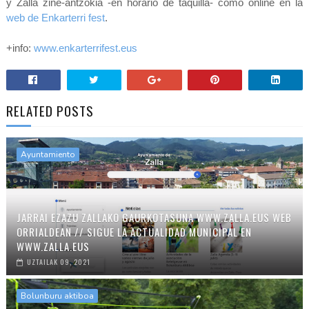
y Zalla zine-antzokia -en horario de taquilla- como online en la
web de Enkarterri fest
.
+info:
www.enkarterrifest.eus
RELATED POSTS
Ayuntamiento
JARRAI EZAZU ZALLAKO GAURKOTASUNA WWW.ZALLA.EUS WEB
ORRIALDEAN // SIGUE LA ACTUALIDAD MUNICIPAL EN
WWW.ZALLA.EUS
UZTAILAK 09, 2021
Bolunburu aktiboa