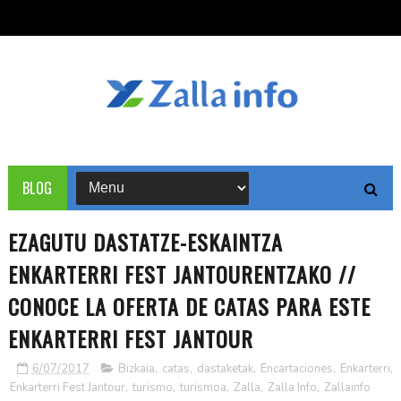
BLOG
EZAGUTU DASTATZE-ESKAINTZA
ENKARTERRI FEST JANTOURENTZAKO //
CONOCE LA OFERTA DE CATAS PARA ESTE
ENKARTERRI FEST JANTOUR
6/07/2017
Bizkaia
,
catas
,
dastaketak
,
Encartaciones
,
Enkarterri
,
Enkarterri Fest Jantour
,
turismo
,
turismoa
,
Zalla
,
Zalla Info
,
Zallainfo