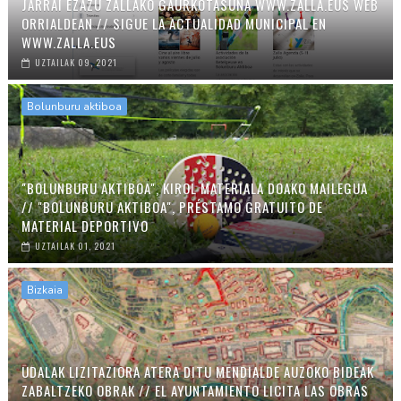
JARRAI EZAZU ZALLAKO GAURKOTASUNA WWW.ZALLA.EUS WEB
ORRIALDEAN // SIGUE LA ACTUALIDAD MUNICIPAL EN
WWW.ZALLA.EUS
UZTAILAK 09, 2021
Bolunburu aktiboa
"BOLUNBURU AKTIBOA", KIROL MATERIALA DOAKO MAILEGUA
// "BOLUNBURU AKTIBOA", PRÉSTAMO GRATUITO DE
MATERIAL DEPORTIVO
UZTAILAK 01, 2021
Bizkaia
UDALAK LIZITAZIORA ATERA DITU MENDIALDE AUZOKO BIDEAK
ZABALTZEKO OBRAK // EL AYUNTAMIENTO LICITA LAS OBRAS