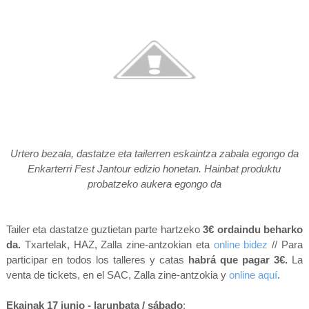
Urtero bezala, dastatze eta tailerren eskaintza zabala egongo da
Enkarterri Fest Jantour edizio honetan. Hainbat produktu
probatzeko aukera egongo da
Tailer eta dastatze guztietan parte hartzeko
3€ ordaindu beharko
da.
Txartelak, HAZ, Zalla zine-antzokian eta
online bidez
// Para
participar en todos los talleres y catas
habrá que pagar 3€.
La
venta de tickets, en el SAC, Zalla zine-antzokia y
online aquí
.
Ekainak 17 junio - larunbata / sábado
: