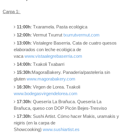
Carpa 1:
11:00h
:
Txaramela.
Pasta ecológica
12:00h
:
Vermut Txurrut
txurrutvermut.com
13:00h
: Vistalegre Baserria. Cata de cuatro queso
s
elaborados con leche ecológica de
vaca
www.vistaalegrebaserria.com
14:00h
: Txakoli Txabarri
15:30h
:MagoraBakery. Panadería/pastelería sin
gluten
www.magorabakery.com
16:30h
: Virgen de Lorea. Txakoli
www.bodegasvirgendelorea.com
17:30h
: Quesería La Brañuca. Quesería La
Brañuca, queso con DOP Picón Bejes-Tresviso
17:30h
:
Sushi Artist.
Cómo hacer Makis, uramakis y
nigiris (en la carpa de
Showcooking)
www.sushiartist.es