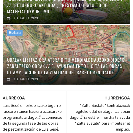
// "BOLUNBURU AKTIBOA", PRÉSTAMO GRATUITO DE
MATERIAL DEPORTIVO
UZTAILAK 01, 2021
Bizkaia
UDALAK LIZITAZIORA ATERA DITU MENDIALDE AUZOKO BIDEAK
ZABALTZEKO OBRAK // EL AYUNTAMIENTO LICITA LAS OBRAS
DE AMPLIACIÓN DE LA VIALIDAD DEL BARRIO MENDIALDE
UZTAILAK 01, 2021
AURREKOA
HURRENGOA
Luis Sesé oinezkoentzako bigarren
"Zalla Sustatu" kontratazioak
fasearen lanen hasiera uztailarako
egiteko udal diru­laguntza abian
programatuta dago. // El comienzo
dago. // Ya está en marcha la ayuda
de la segunda fase de las obras
"Zalla sustatu" para impulsar el
de peatonalización de Luis Sesé,
empleo.