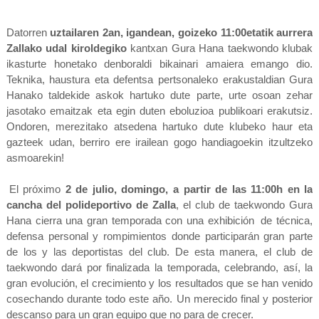
Datorren
uztailaren 2an, igandean, goizeko 11:00etatik aurrera
Zallako udal kiroldegiko
kantxan Gura Hana taekwondo klubak
ikasturte honetako denboraldi bikainari amaiera emango dio.
Teknika, haustura eta defentsa pertsonaleko erakustaldian Gura
Hanako taldekide askok hartuko dute parte, urte osoan zehar
jasotako emaitzak eta egin duten eboluzioa publikoari erakutsiz.
Ondoren, merezitako atsedena hartuko dute klubeko haur eta
gazteek udan, berriro ere irailean gogo handiagoekin itzultzeko
asmoarekin!
[
El próximo
2 de julio, domingo, a partir de las 11:00h en la
cancha del polideportivo de Zalla
, el club de taekwondo Gura
Hana cierra una gran temporada con una exhibición
]
de técnica,
defensa personal y rompimientos donde participarán gran parte
de los y las deportistas del club. De esta manera, el club de
taekwondo dará por finalizada la temporada, celebrando, así, la
gran evolución, el crecimiento y los resultados que se han venido
cosechando durante todo este año. Un merecido final y posterior
descanso para un gran equipo que no para de crecer.