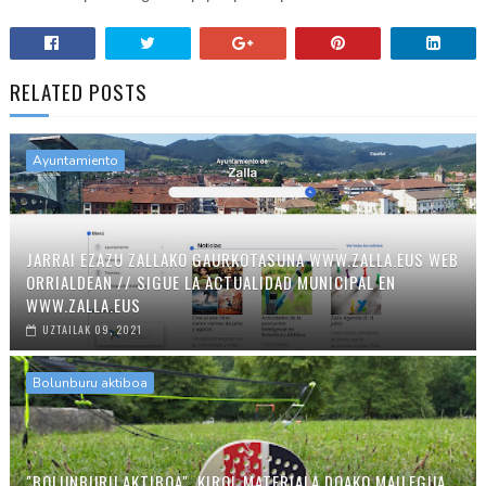
RELATED POSTS
Ayuntamiento
JARRAI EZAZU ZALLAKO GAURKOTASUNA WWW.ZALLA.EUS WEB
ORRIALDEAN // SIGUE LA ACTUALIDAD MUNICIPAL EN
WWW.ZALLA.EUS
UZTAILAK 09, 2021
Bolunburu aktiboa
"BOLUNBURU AKTIBOA", KIROL MATERIALA DOAKO MAILEGUA