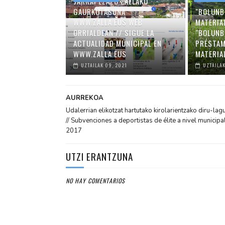
JARRAI EZAZU ZALLAKO
GAURKOTASUNA
"BOLUNB
WWW.ZALLA.EUS WEB
MATERIA
ORRIALDEAN // SIGUE LA
"BOLUNB
ACTUALIDAD MUNICIPAL EN
PRÉSTAM
WWW.ZALLA.EUS
MATERIA
UZTAILAK 09, 2021
UZTAILAK
AURREKOA
Udalerrian elikotzat hartutako kirolarientzako diru-lag
// Subvenciones a deportistas de élite a nivel municipa
2017
UTZI ERANTZUNA
NO HAY COMENTARIOS