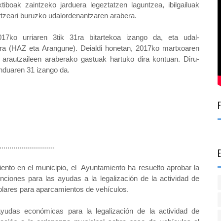
tiboak zaintzeko jarduera legeztatzen laguntzea, ibilgailuak
artzeari buruzko udalordenantzaren arabera.
17ko urriaren 3tik 31ra bitartekoa izango da, eta udal-
dira (HAZ eta Arangune). Deialdi honetan, 2017ko martxoaren
i arautzaileen araberako gastuak hartuko dira kontuan. Diru-
duaren 31 izango da.
............................
miento en el municipio, el Ayuntamiento ha resuelto
aprobar la
nciones para las ayudas a la legalización de la actividad de
 solares para aparcamientos de vehículos.
udas económicas para la legalización de la actividad de