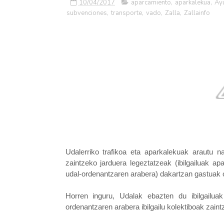
10/04/2017
aparcamiento
,
aparkalekua
,
Ay
subvenciones
,
transporte
,
vado
,
Zalla
,
Zallainfo
Udalerriko trafikoa eta aparkalekuak arautu na
zaintzeko jarduera legeztatzeak (ibilgailuak ap
udal-ordenantzaren arabera) dakartzan gastuak 
Horren inguru, Udalak ebazten du ibilgailuak 
ordenantzaren arabera ibilgailu kolektiboak zain