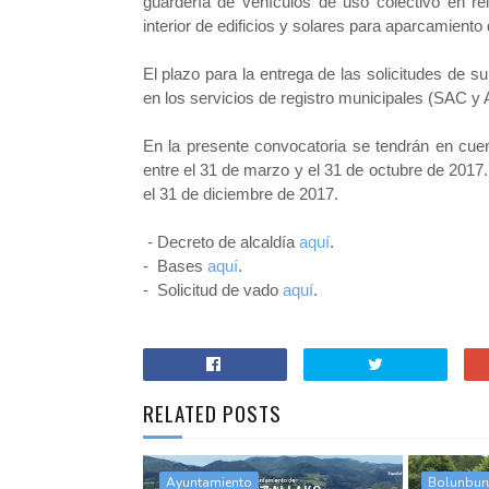
guardería de vehículos de uso colectivo en re
interior de edificios y solares para aparcamiento
El plazo para la entrega de las solicitudes de 
en los servicios de registro municipales (SAC y
En la presente convocatoria se tendrán en cue
entre el 31 de marzo y el 31 de octubre de 2017
el 31 de diciembre de 2017.
-
Decreto de alcaldía
aquí
.
- Bases
aquí
.
- Solicitud de vado
aquí
.
RELATED POSTS
Ayuntamiento
Bolunbur