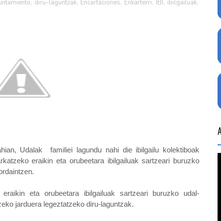
untamiento
,
diru-laguntzak
,
Encartaciones
,
Enkarterri
,
IBI
,
ibilgailuak
,
hian, Udalak familiei lagundu nahi die ibilgailu kolektiboak
arkatzeko eraikin eta orubeetara ibilgailuak sartzeari buruzko
ordaintzen.
eraikin eta orubeetara ibilgailuak sartzeari buruzko udal-
tzeko jarduera legeztatzeko diru-laguntzak.