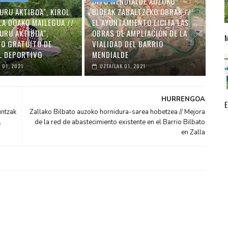
DITU MENDIALDE AUZOKO
URU AKTIBOA", KIROL
BIDEAK ZABALTZEKO OBRAK //
LA DOAKO MAILEGUA //
EL AYUNTAMIENTO LICITA LAS
URU AKTIBOA",
OBRAS DE AMPLIACIÓN DE LA
O GRATUITO DE
VIALIDAD DEL BARRIO
L DEPORTIVO
MENDIALDE
 01, 2021
UZTAILAK 01, 2021
HURRENGOA
untzak
Zallako Bilbato auzoko hornidura-sarea hobetzea // Mejora
l
de la red de abastecimiento existente en el Barrio Bilbato
en Zalla