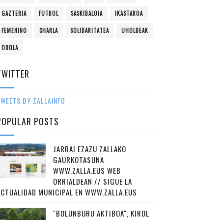
GAZTERIA
FUTBOL
SASKIBALOIA
IKASTAROA
FEMENINO
CHARLA
SOLIDARITATEA
UHOLDEAK
ODOLA
TWITTER
WEETS BY ZALLAINFO
POPULAR POSTS
JARRAI EZAZU ZALLAKO
GAURKOTASUNA
WWW.ZALLA.EUS WEB
ORRIALDEAN // SIGUE LA
ACTUALIDAD MUNICIPAL EN WWW.ZALLA.EUS
"BOLUNBURU AKTIBOA", KIROL