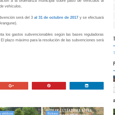
lación a la ordenanza municipal sobre paso de vehículos al
 de vehículos.
subvención será del 3
al 31 de octubre de 2017
y se efectuará
 Arangune).
nta los gastos subvencionables según las bases reguladoras
. El plazo máximo para la resolución de las subvenciones será
T
UDALAK LIZITAZIORA ATERA
u aktiboa
Bizkaia