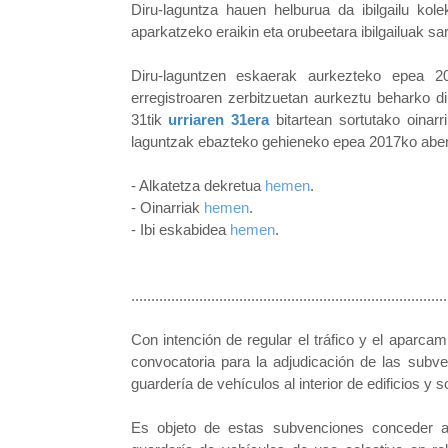
Diru-laguntza hauen helburua da ibilgailu kolek
aparkatzeko eraikin eta orubeetara ibilgailuak s
Diru-laguntzen eskaerak aurkezteko epea 20
erregistroaren zerbitzuetan aurkeztu beharko 
31tik
urriaren 31era
bitartean sortutako oinarr
laguntzak ebazteko gehieneko epea 2017ko aben
- Alkatetza dekretua
hemen
.
- Oinarriak
hemen
.
- Ibi eskabidea
hemen
.
...............................................................................
Con intención de regular el tráfico y el aparca
convocatoria para la adjudicación de las subve
guardería de vehículos al interior de edificios y
Es objeto de estas subvenciones conceder ay