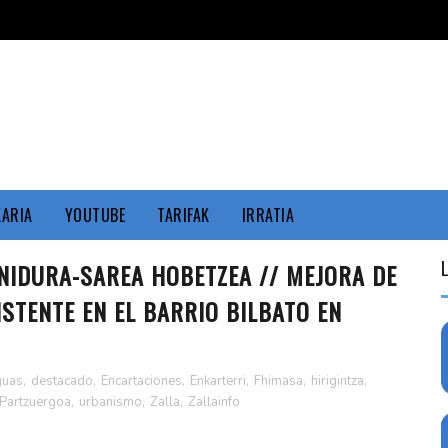
KARIA
YOUTUBE
TARIFAK
IRRATIA
NIDURA-SAREA HOBETZEA // MEJORA DE
ISTENTE EN EL BARRIO BILBATO EN
guas
,
destacado
,
Encartaciones
,
Enkarterri
,
Fhimasa
,
hirigintza
,
 Partzuergoa
,
urbanismo
,
Zalla
,
Zallainfo