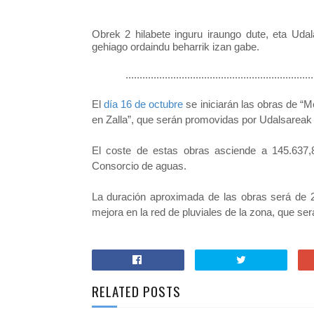
Obrek 2 hilabete inguru iraungo dute, eta Uda
gehiago ordaindu beharrik izan gabe.
            ..............................................................
El
día
16 de octubre
se iniciarán las obras de “Me
en Zalla”, que serán promovidas por Udalsareak
El coste de estas obras asciende a 145.637,8
Consorcio de aguas.
La duración aproximada de las obras será de 2
mejora en la red de pluviales de la zona, que ser
RELATED POSTS