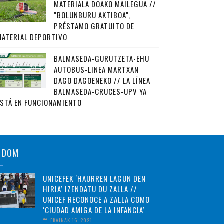
MATERIALA DOAKO MAILEGUA //
"BOLUNBURU AKTIBOA",
PRÉSTAMO GRATUITO DE
MATERIAL DEPORTIVO
BALMASEDA-GURUTZETA-EHU
AUTOBUS-LINEA MARTXAN
DAGO DAGOENEKO // LA LÍNEA
BALMASEDA-CRUCES-UPV YA
ESTÁ EN FUNCIONAMIENTO
NDOM
UNICEFEK ‘HAURREN LAGUN DEN
HIRIA’ IZENDATU DU ZALLA //
UNICEF RECONOCE A ZALLA COMO
‘CIUDAD AMIGA DE LA INFANCIA’
EKAINAK 16, 2021