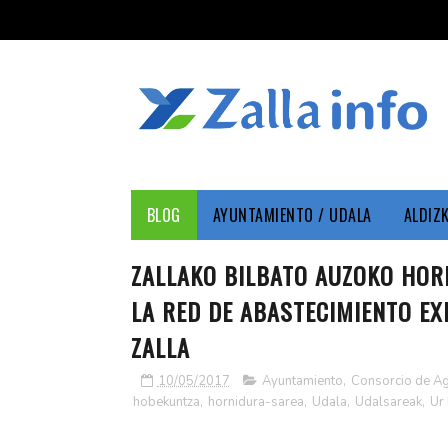
BLOG
AYUNTAMIENTO / UDALA
ALDIZ
ZALLAKO BILBATO AUZOKO HOR
LA RED DE ABASTECIMIENTO EX
ZALLA
10/05/2017
Ayuntamiento
,
Consorcio de A
hobekuntza
,
hornidura-sarea
,
Udala
,
Udalsareak
,
Ur