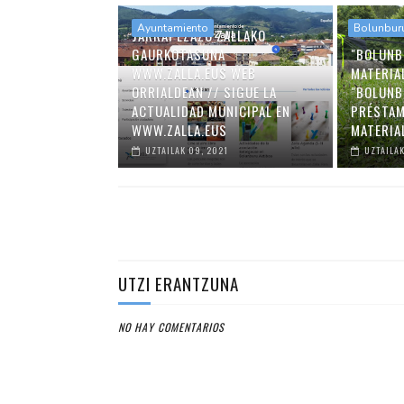
Ayuntamiento
Bolunbur
JARRAI EZAZU ZALLAKO
GAURKOTASUNA
"BOLUNB
WWW.ZALLA.EUS WEB
MATERIA
ORRIALDEAN // SIGUE LA
"BOLUNB
ACTUALIDAD MUNICIPAL EN
PRÉSTAM
WWW.ZALLA.EUS
MATERIA
UZTAILAK 09, 2021
UZTAILAK
UTZI ERANTZUNA
NO HAY COMENTARIOS