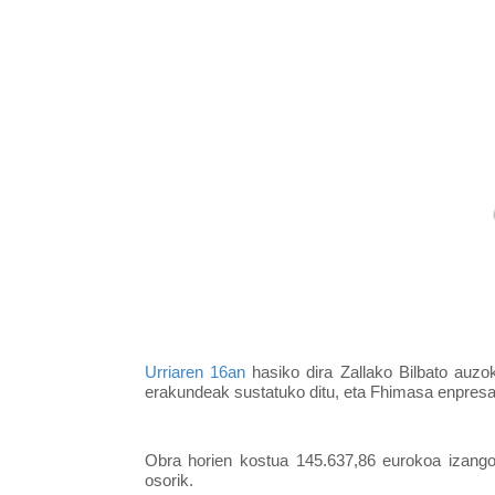
Urriaren 16an
 hasiko dira Zallako Bilbato auzo
erakundeak sustatuko ditu, eta Fhimasa enpres
Obra horien kostua 145.637,86 eurokoa izang
osorik.