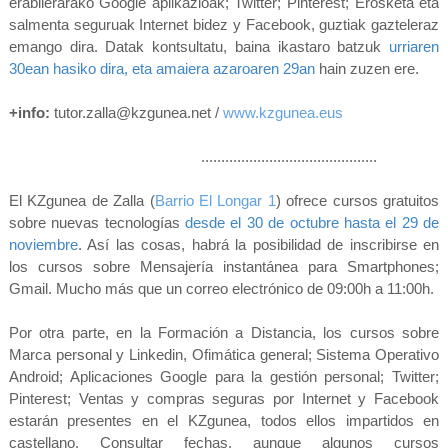
erabilerarako Google aplikazioak; Twitter; Pinterest; Erosketa eta
salmenta seguruak Internet bidez y Facebook, guztiak gazteleraz
emango dira. Datak kontsultatu, baina ikastaro batzuk
urriaren
30ean hasiko dira, eta amaiera azaroaren 29an
hain zuzen ere.
+info:
tutor.zalla@kzgunea.net /
www.kzgunea.eus
............................................
El KZgunea de Zalla (
Barrio El Longar 1
) ofrece cursos gratuitos
sobre nuevas tecnologías
desde el 30 de octubre hasta el 29 de
noviembre
. Así las cosas, habrá la posibilidad de inscribirse en
los cursos sobre Mensajería instantánea para Smartphones;
Gmail. Mucho más que un correo electrónico de 09:00h a 11:00h.
Por otra parte, en la Formación a Distancia, los cursos sobre
Marca personal y Linkedin, Ofimática general; Sistema Operativo
Android; Aplicaciones Google para la gestión personal; Twitter;
Pinterest; Ventas y compras seguras por Internet y Facebook
estarán presentes en el KZgunea, todos ellos impartidos en
castellano. Consultar fechas, aunque algunos cursos