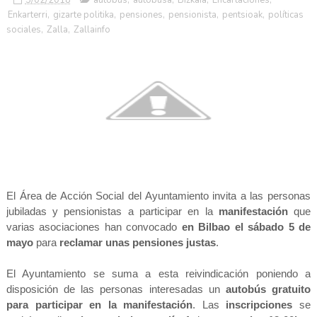
Enkarterri
,
gizarte politika
,
pensiones
,
pensionista
,
pentsioak
,
políticas
sociales
,
Zalla
,
Zallainfo
El Área de Acción Social del Ayuntamiento invita a las personas
jubiladas y pensionistas a participar en la
manifestación
que
varias asociaciones han convocado
en Bilbao el sábado 5 de
mayo
para
reclamar unas pensiones justas
.
El Ayuntamiento se suma a esta reivindicación poniendo a
disposición de las personas interesadas un
autobús gratuito
para participar en la manifestación
. Las
inscripciones
se