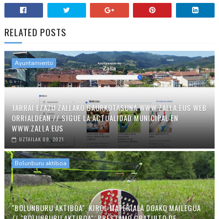
RELATED POSTS
Ayuntamiento
JARRAI EZAZU ZALLAKO GAURKOTASUNA WWW.ZALLA.EUS WEB
ORRIALDEAN // SIGUE LA ACTUALIDAD MUNICIPAL EN
WWW.ZALLA.EUS
UZTAILAK 09, 2021
Bolunburu aktiboa
"BOLUNBURU AKTIBOA", KIROL MATERIALA DOAKO MAILEGUA
// "BOLUNBURU AKTIBOA", PRÉSTAMO GRATUITO DE