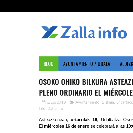
BLOG
AYUNTAMIENTO / UDALA
ALDIZ
OSOKO OHIKO BILKURA ASTEAZK
PLENO ORDINARIO EL MIÉRCOLE
1/15/2019
Ayuntamiento
,
Bizkaia
,
Encartaci
Info
,
Zallainfo
Asteazkenean,
urtarrilak 16
, Udalbatza Osok
El
miércoles 16 de enero
se celebrará a las 19: