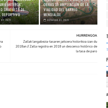
URU AKTIBOA",
OBRAS DE AMPLIACIÓN DE LA
O GRATUITO DE
VIALIDAD DEL BARRIO
L DEPORTIVO
MENDIALDE
 01, 2021
UZTAILAK 01, 2021
HURRENGOA
ma
Zallak langabezia-tasaren jaitsiera historikoa izan du
o
2018an // Zalla registra en 2018 un descenso histórico de
T
la tasa de paro