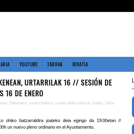
KARIA
YOUTUBE
TARIFAK
IRRATIA
ENEAN, URTARRILAK 16 // SESIÓN DE
S 16 DE ENERO
ones
,
Enkarterri
,
osoko bilkura
,
osoko ohiko bilkura
,
Udala
,
Zalla
o ohiko batzarraldira joateko deia egingo da 19:00etan //
00h un nuevo pleno ordinario en el Ayuntamiento.