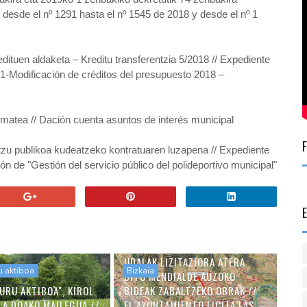
desde el nº 1291 hasta el nº 1545 de 2018 y desde el nº 1
ituen aldaketa – Kreditu transferentzia 5/2018 // Expediente
1-Modificación de créditos del presupuesto 2018 –
 ematea // Dación cuenta asuntos de interés municipal
itzu publikoa kudeatzeko kontratuaren luzapena // Expediente
ón de "Gestión del servicio público del polideportivo municipal"
UDALAK LIZITAZIORA ATERA
u aktiboa
Bizkaia
DITU MENDIALDE AUZOKO
URU AKTIBOA", KIROL
BIDEAK ZABALTZEKO OBRAK //
LA DOAKO MAILEGUA //
EL AYUNTAMIENTO LICITA LAS