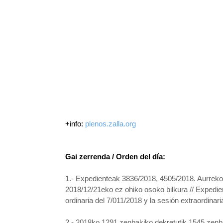
+info:
plenos.zalla.org
Gai zerrenda / Orden del día:
1.- Expedienteak 3836/2018, 4505/2018. Aurreko
2018/12/21eko ez ohiko osoko bilkura // Expedi
ordinaria del 7/011/2018 y la sesión extraordinari
2.- 2018ko 1291 zenbakiko dekretutik 1545 zenb