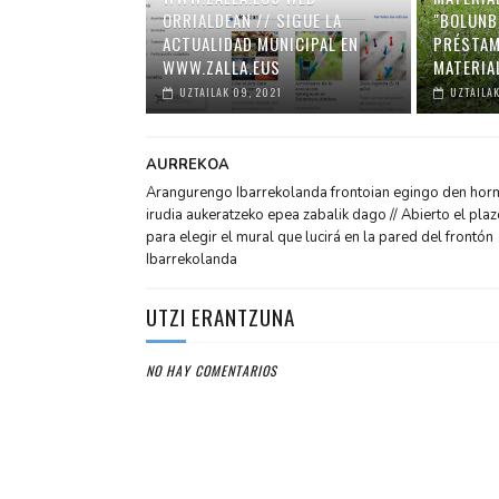
ORRIALDEAN // SIGUE LA
"BOLUNB
ACTUALIDAD MUNICIPAL EN
PRÉSTAM
WWW.ZALLA.EUS
MATERIA
UZTAILAK 09, 2021
UZTAILAK
AURREKOA
Arangurengo Ibarrekolanda frontoian egingo den hor
irudia aukeratzeko epea zabalik dago // Abierto el plaz
para elegir el mural que lucirá en la pared del frontón
Ibarrekolanda
UTZI ERANTZUNA
NO HAY COMENTARIOS