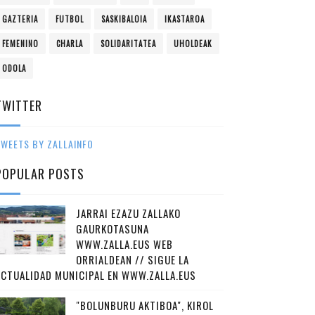
GAZTERIA
FUTBOL
SASKIBALOIA
IKASTAROA
FEMENINO
CHARLA
SOLIDARITATEA
UHOLDEAK
ODOLA
TWITTER
WEETS BY ZALLAINFO
POPULAR POSTS
JARRAI EZAZU ZALLAKO
GAURKOTASUNA
WWW.ZALLA.EUS WEB
ORRIALDEAN // SIGUE LA
ACTUALIDAD MUNICIPAL EN WWW.ZALLA.EUS
"BOLUNBURU AKTIBOA", KIROL