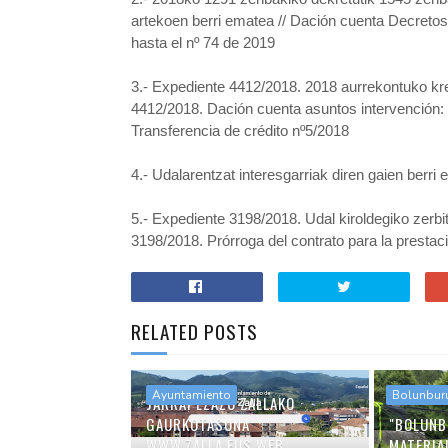
artekoen berri ematea // Dación cuenta Decretos 
hasta el nº 74 de 2019
3.- Expediente 4412/2018. 2018 aurrekontuko kred
4412/2018. Dación cuenta asuntos intervención: 
Transferencia de crédito nº5/2018
4.- Udalarentzat interesgarriak diren gaien berri
5.- Expediente 3198/2018. Udal kiroldegiko zerb
3198/2018. Prórroga del contrato para la prestaci
RELATED POSTS
Ayuntamiento
Bolunbur
JARRAI EZAZU ZALLAKO
GAURKOTASUNA
"BOLUNB
WWW.ZALLA.EUS WEB
MATERIA