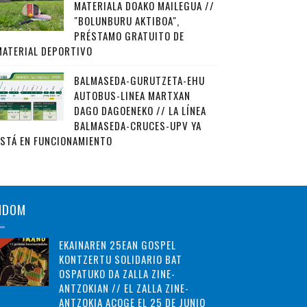
MATERIALA DOAKO MAILEGUA //
"BOLUNBURU AKTIBOA",
PRÉSTAMO GRATUITO DE
MATERIAL DEPORTIVO
BALMASEDA-GURUTZETA-EHU
AUTOBUS-LINEA MARTXAN
DAGO DAGOENEKO // LA LÍNEA
BALMASEDA-CRUCES-UPV YA
ESTÁ EN FUNCIONAMIENTO
NDOM
EKAINAREN 25EAN GOSPEL
KONTZERTU SOLIDARIO BAT
OSPATUKO DA ZALLA ZINE-
ANTZOKIAN // EL ZALLA ZINE-
ANTZOKIA ACOGE EL 25 DE JUNIO