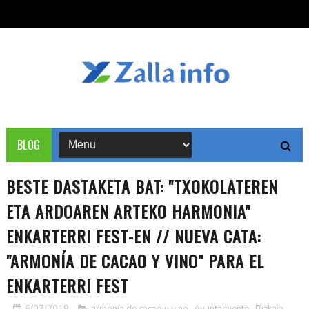
BLOG
BESTE DASTAKETA BAT: "TXOKOLATEREN
ETA ARDOAREN ARTEKO HARMONIA"
ENKARTERRI FEST-EN // NUEVA CATA:
"ARMONÍA DE CACAO Y VINO" PARA EL
ENKARTERRI FEST
6/07/2019
armonía de cacao y vino
,
Ayuntamiento
,
Bizkaia
,