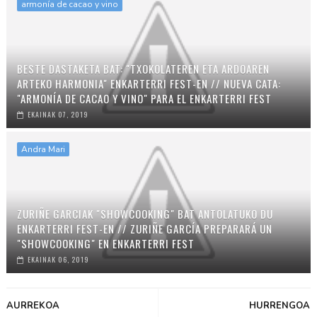
armonía de cacao y vino
BESTE DASTAKETA BAT: "TXOKOLATEREN ETA ARDOAREN
ARTEKO HARMONIA" ENKARTERRI FEST-EN // NUEVA CATA:
"ARMONÍA DE CACAO Y VINO" PARA EL ENKARTERRI FEST
EKAINAK 07, 2019
Andra Mari
ZURIÑE GARCIAK "SHOWCOOKING" BAT ANTOLATUKO DU
ENKARTERRI FEST-EN // ZURIÑE GARCÍA PREPARARÁ UN
"SHOWCOOKING" EN ENKARTERRI FEST
EKAINAK 06, 2019
AURREKOA
HURRENGOA