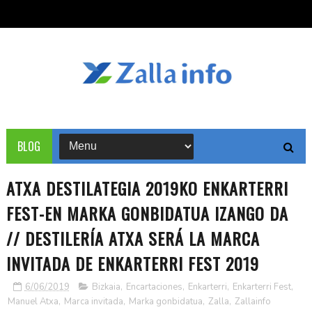
BLOG
ATXA DESTILATEGIA 2019KO ENKARTERRI
FEST-EN MARKA GONBIDATUA IZANGO DA
// DESTILERÍA ATXA SERÁ LA MARCA
INVITADA DE ENKARTERRI FEST 2019
6/06/2019
Bizkaia
,
Encartaciones
,
Enkarterri
,
Enkarterri Fest
,
Manuel Atxa
,
Marca invitada
,
Marka gonbidatua
,
Zalla
,
Zallainfo