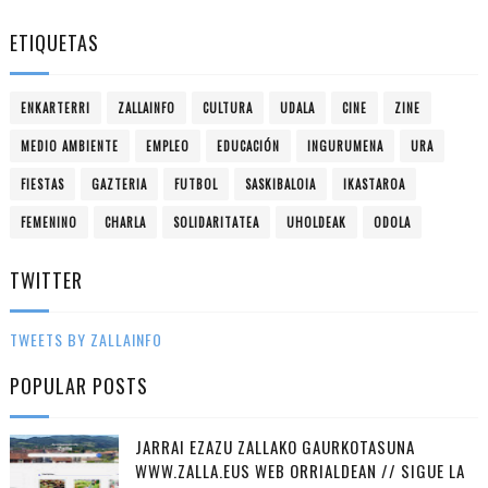
ETIQUETAS
ENKARTERRI
ZALLAINFO
CULTURA
UDALA
CINE
ZINE
MEDIO AMBIENTE
EMPLEO
EDUCACIÓN
INGURUMENA
URA
FIESTAS
GAZTERIA
FUTBOL
SASKIBALOIA
IKASTAROA
FEMENINO
CHARLA
SOLIDARITATEA
UHOLDEAK
ODOLA
TWITTER
TWEETS BY ZALLAINFO
POPULAR POSTS
JARRAI EZAZU ZALLAKO GAURKOTASUNA
WWW.ZALLA.EUS WEB ORRIALDEAN // SIGUE LA