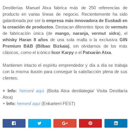
Destilerías Manuel Atxa fabrica más de 250 referencias de
producto en varias líneas de negocio. Recientemente ha sido
galardonada por ser la
empresa más innovadora de Euskadi en
la creación de productos
. Destacan diferentes tipos de
vermuts
de fabricación única (de
mango, naranja, vermut sidra
), el
whisky Haran 8 años
de una sola malta o la exclusiva
GIN
Premium B&B (Bilbao Bizkaia)
, sin olvidarnos de los más
clásicos, como el icónico
licor Karpy
o el
Patxarán Atxa
.
Mantienen intacto el espíritu emprendedor y día a día se trabaja
con la misma ilusión para conseguir la satisfacción plena de sus
clientes.
+ Info:
hemen
/
aquí
(Bisita Atxa destilategia/ Visita Destilaría
Atxa)
+
Info:
hemen
/
aquí
(Enkarterri FEST)