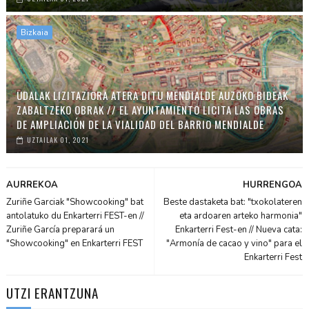
Bizkaia
UDALAK LIZITAZIORA ATERA DITU MENDIALDE AUZOKO BIDEAK
ZABALTZEKO OBRAK // EL AYUNTAMIENTO LICITA LAS OBRAS
DE AMPLIACIÓN DE LA VIALIDAD DEL BARRIO MENDIALDE
UZTAILAK 01, 2021
AURREKOA
HURRENGOA
Zuriñe Garciak "Showcooking" bat
Beste dastaketa bat: "txokolateren
antolatuko du Enkarterri FEST-en //
eta ardoaren arteko harmonia"
Zuriñe García preparará un
Enkarterri Fest-en // Nueva cata:
"Showcooking" en Enkarterri FEST
"Armonía de cacao y vino" para el
Enkarterri Fest
UTZI ERANTZUNA