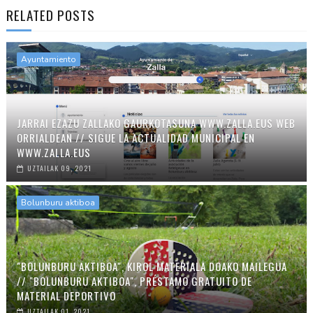
RELATED POSTS
Ayuntamiento
JARRAI EZAZU ZALLAKO GAURKOTASUNA WWW.ZALLA.EUS WEB
ORRIALDEAN // SIGUE LA ACTUALIDAD MUNICIPAL EN
WWW.ZALLA.EUS
UZTAILAK 09, 2021
Bolunburu aktiboa
"BOLUNBURU AKTIBOA", KIROL MATERIALA DOAKO MAILEGUA
// "BOLUNBURU AKTIBOA", PRÉSTAMO GRATUITO DE
MATERIAL DEPORTIVO
UZTAILAK 01, 2021