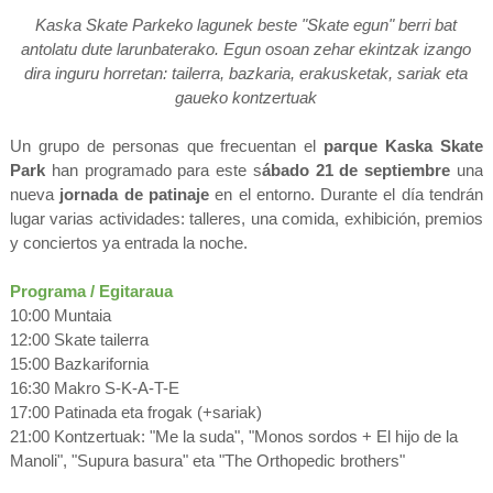
Kaska Skate Parkeko lagunek beste "Skate egun" berri bat
antolatu dute larunbaterako. Egun osoan zehar ekintzak izango
dira inguru horretan: tailerra, bazkaria, erakusketak, sariak eta
gaueko kontzertuak
Un grupo de personas que frecuentan el
parque Kaska Skate
Park
han programado para este s
ábado 21 de septiembre
una
nueva
jornada de patinaje
en el entorno. Durante el día tendrán
lugar varias actividades: talleres, una comida, exhibición, premios
y conciertos ya entrada la noche.
Programa / Egitaraua
10:00 Muntaia
12:00 Skate tailerra
15:00 Bazkarifornia
16:30 Makro S-K-A-T-E
17:00 Patinada eta frogak (+sariak)
21:00 Kontzertuak: "Me la suda", "Monos sordos + El hijo de la
Manoli", "Supura basura" eta "The Orthopedic brothers"