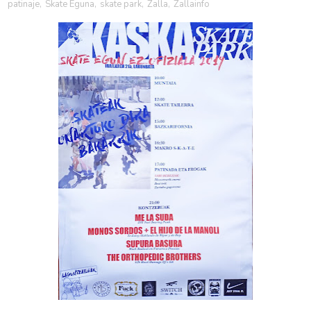
patinaje
,
Skate Eguna
,
skate park
,
Zalla
,
Zallainfo