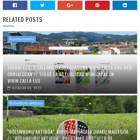
RELATED POSTS
Ayuntamiento
JARRAI EZAZU ZALLAKO GAURKOTASUNA WWW.ZALLA.EUS WEB
ORRIALDEAN // SIGUE LA ACTUALIDAD MUNICIPAL EN
WWW.ZALLA.EUS
UZTAILAK 09, 2021
Bolunburu aktiboa
"BOLUNBURU AKTIBOA", KIROL MATERIALA DOAKO MAILEGUA
// "BOLUNBURU AKTIBOA", PRÉSTAMO GRATUITO DE