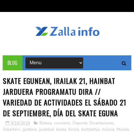
BLOG
SKATE EGUNEAN, IRAILAK 21, HAINBAT
JARDUERA PROGRAMATU DIRA //
VARIEDAD DE ACTIVIDADES EL SÁBADO 21
DE SEPTIEMBRE, DÍA DEL SKATE EGUNA
9/16/2019
Bizkaia
,
concierto
,
Deporte
,
Encartaciones
,
Enkarterri
,
gazteria
,
juventud
,
kaska
,
Kirola
,
kontzertua
,
música
,
Musika
,