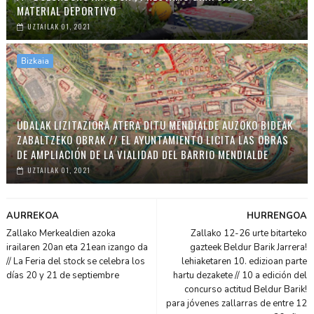
MATERIAL DEPORTIVO
UZTAILAK 01, 2021
Bizkaia
UDALAK LIZITAZIORA ATERA DITU MENDIALDE AUZOKO BIDEAK
ZABALTZEKO OBRAK // EL AYUNTAMIENTO LICITA LAS OBRAS
DE AMPLIACIÓN DE LA VIALIDAD DEL BARRIO MENDIALDE
UZTAILAK 01, 2021
AURREKOA
HURRENGOA
Zallako Merkealdien azoka
Zallako 12-26 urte bitarteko
irailaren 20an eta 21ean izango da
gazteek Beldur Barik Jarrera!
// La Feria del stock se celebra los
lehiaketaren 10. edizioan parte
días 20 y 21 de septiembre
hartu dezakete // 10 a edición del
concurso actitud Beldur Barik!
para jóvenes zallarras de entre 12