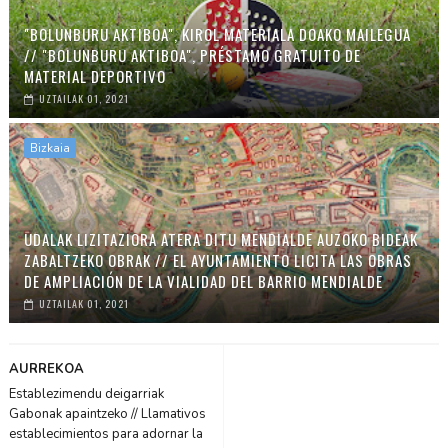
"BOLUNBURU AKTIBOA", KIROL MATERIALA DOAKO MAILEGUA
// "BOLUNBURU AKTIBOA", PRÉSTAMO GRATUITO DE
MATERIAL DEPORTIVO
UZTAILAK 01, 2021
Bizkaia
UDALAK LIZITAZIORA ATERA DITU MENDIALDE AUZOKO BIDEAK
ZABALTZEKO OBRAK // EL AYUNTAMIENTO LICITA LAS OBRAS
DE AMPLIACIÓN DE LA VIALIDAD DEL BARRIO MENDIALDE
UZTAILAK 01, 2021
AURREKOA
Establezimendu deigarriak
Gabonak apaintzeko // Llamativos
establecimientos para adornar la