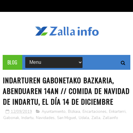
BLOG
INDARTUREN GABONETAKO BAZKARIA,
ABENDUAREN 14AN // COMIDA DE NAVIDAD
DE INDARTU, EL DÍA 14 DE DICIEMBRE
12/09/2019
Ayuntamiento
,
Bizkaia
,
Encartaciones
,
Enkarterri
,
Gabonak
,
Indartu
,
Navidades
,
San Miguel
,
Udala
,
Zalla
,
Zallainfo