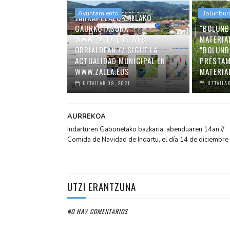
Ayuntamiento
Bolunbur
JARRAI EZAZU ZALLAKO
GAURKOTASUNA
"BOLUNB
WWW.ZALLA.EUS WEB
MATERIA
ORRIALDEAN // SIGUE LA
"BOLUNB
ACTUALIDAD MUNICIPAL EN
PRÉSTAM
WWW.ZALLA.EUS
MATERIA
UZTAILAK 09, 2021
UZTAILAK
AURREKOA
Indarturen Gabonetako bazkaria, abenduaren 14an //
Comida de Navidad de Indartu, el día 14 de diciembre
UTZI ERANTZUNA
NO HAY COMENTARIOS