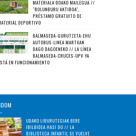
MATERIALA DOAKO MAILEGUA //
"BOLUNBURU AKTIBOA",
PRÉSTAMO GRATUITO DE
MATERIAL DEPORTIVO
BALMASEDA-GURUTZETA-EHU
AUTOBUS-LINEA MARTXAN
DAGO DAGOENEKO // LA LÍNEA
BALMASEDA-CRUCES-UPV YA
ESTÁ EN FUNCIONAMIENTO
NDOM
UDAKO LIBURUTEGIAK BERE
IBILBIDEA HASI DU // LA
BIBLIOTECA INFANTIL SE VUELVE