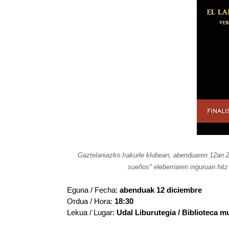
Gaztelaniazko Irakurle klubean, abenduaren 12an Z
sueños" eleberriaren inguruan hit
Eguna / Fecha:
abenduak 12 diciembre
Ordua / Hora:
18:30
Lekua / Lugar:
Udal Liburutegia / Biblioteca m