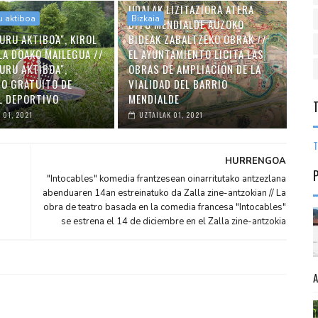
UDALAK LIZITAZIORA ATERA
u aktiboa
Bizkaia
DITU MENDIALDE AUZOKO
URU AKTIBOA", KIROL
BIDEAK ZABALTZEKO OBRAK //
LA DOAKO MAILEGUA //
EL AYUNTAMIENTO LICITA LAS
URU AKTIBOA",
OBRAS DE AMPLIACIÓN DE LA
O GRATUITO DE
VIALIDAD DEL BARRIO
L DEPORTIVO
MENDIALDE
 01, 2021
UZTAILAK 01, 2021
T
HURRENGOA
"Intocables" komedia frantzesean oinarritutako antzezlana
abenduaren 14an estreinatuko da Zalla zine-antzokian // La
obra de teatro basada en la comedia francesa "Intocables"
se estrena el 14 de diciembre en el Zalla zine-antzokia