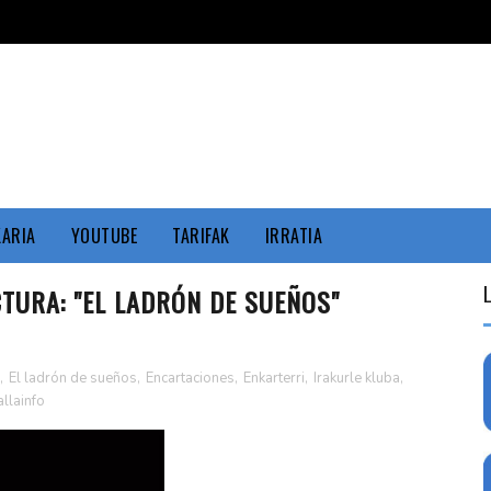
KARIA
YOUTUBE
TARIFAK
IRRATIA
CTURA: "EL LADRÓN DE SUEÑOS"
,
El ladrón de sueños
,
Encartaciones
,
Enkarterri
,
Irakurle kluba
,
allainfo