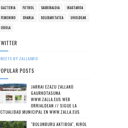
GAZTERIA
FUTBOL
SASKIBALOIA
IKASTAROA
FEMENINO
CHARLA
SOLIDARITATEA
UHOLDEAK
ODOLA
TWITTER
WEETS BY ZALLAINFO
POPULAR POSTS
JARRAI EZAZU ZALLAKO
GAURKOTASUNA
WWW.ZALLA.EUS WEB
ORRIALDEAN // SIGUE LA
ACTUALIDAD MUNICIPAL EN WWW.ZALLA.EUS
"BOLUNBURU AKTIBOA", KIROL