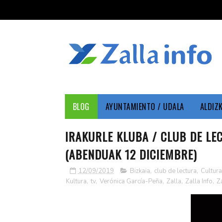
BLOG
AYUNTAMIENTO / UDALA
ALDIZ
IRAKURLE KLUBA / CLUB DE LE
(ABENDUAK 12 DICIEMBRE)
12/09/2019
Bizkaia
,
club de lectura
,
Cultura
Kultura
,
tv
,
Verónica García-Peña
,
Zalla
,
Zalla Info
,
Z