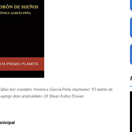
allan bizi izandako Verónica García-Peña idazlearen "El ladrón de
z egingo dute arratsaldeko 18:30ean Kultur Etxean
unicipal