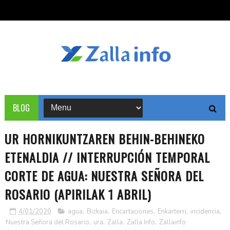
BLOG
UR HORNIKUNTZAREN BEHIN-BEHINEKO
ETENALDIA // INTERRUPCIÓN TEMPORAL
CORTE DE AGUA: NUESTRA SEÑORA DEL
ROSARIO (APIRILAK 1 ABRIL)
4/01/2020
agua
,
Bizkaia
,
Encartaciones
,
Enkarterri
,
incidencia
,
Nuestra Señora del Rosario
,
ura
,
Zalla
,
Zalla Info
,
Zallainfo