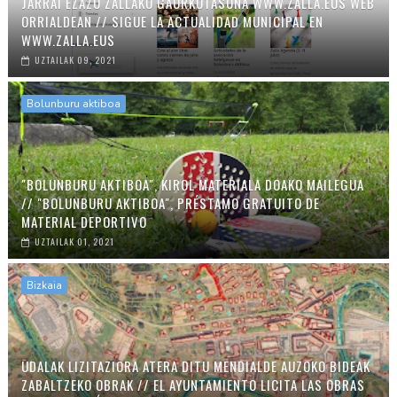
JARRAI EZAZU ZALLAKO GAURKOTASUNA WWW.ZALLA.EUS WEB
ORRIALDEAN // SIGUE LA ACTUALIDAD MUNICIPAL EN
WWW.ZALLA.EUS
UZTAILAK 09, 2021
Bolunburu aktiboa
"BOLUNBURU AKTIBOA", KIROL MATERIALA DOAKO MAILEGUA
// "BOLUNBURU AKTIBOA", PRÉSTAMO GRATUITO DE
MATERIAL DEPORTIVO
UZTAILAK 01, 2021
Bizkaia
UDALAK LIZITAZIORA ATERA DITU MENDIALDE AUZOKO BIDEAK
ZABALTZEKO OBRAK // EL AYUNTAMIENTO LICITA LAS OBRAS