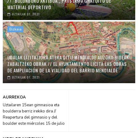
// "BOLUNBURU AKTIBOA", PRÉSTAMO GRATUITO DE
MATERIAL DEPORTIVO
UZTAILAK 01, 2021
Bizkaia
UDALAK LIZITAZIORA ATERA DITU MENDIALDE AUZOKO BIDEAK
ZABALTZEKO OBRAK // EL AYUNTAMIENTO LICITA LAS OBRAS
DE AMPLIACIÓN DE LA VIALIDAD DEL BARRIO MENDIALDE
UZTAILAK 01, 2021
AURREKOA
Uztailaren 15ean gimnasioa eta
boulderra berriz irekiko dira //
Reapertura del gimnasio y del
boulder este miércoles 15 de julio