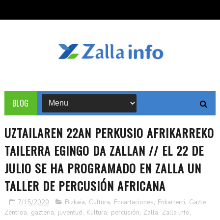
BLOG
UZTAILAREN 22AN PERKUSIO AFRIKARREKO
TAILERRA EGINGO DA ZALLAN // EL 22 DE
JULIO SE HA PROGRAMADO EN ZALLA UN
TALLER DE PERCUSIÓN AFRICANA
7/15/2020
Bizkaia
,
Cultura
,
Encartaciones
,
Enkarterri
,
Gazte
Zentroa
,
gazteria
,
juventud
,
Kultura
,
percusión
,
Zalla
,
Zalla lnfo
,