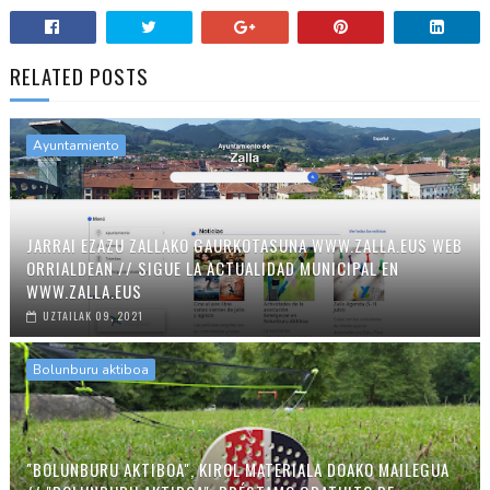
RELATED POSTS
Ayuntamiento
JARRAI EZAZU ZALLAKO GAURKOTASUNA WWW.ZALLA.EUS WEB
ORRIALDEAN // SIGUE LA ACTUALIDAD MUNICIPAL EN
WWW.ZALLA.EUS
UZTAILAK 09, 2021
Bolunburu aktiboa
"BOLUNBURU AKTIBOA", KIROL MATERIALA DOAKO MAILEGUA