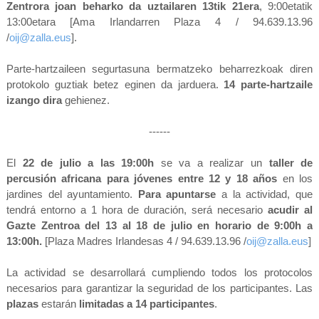
Zentrora joan beharko da uztailaren 13tik 21era
, 9:00etatik
13:00etara [Ama Irlandarren Plaza 4 / 94.639.13.96
/
oij@zalla.eus
].
Parte-hartzaileen segurtasuna bermatzeko beharrezkoak diren
protokolo guztiak betez eginen da jarduera.
14 parte-hartzaile
izango dira
gehienez.
------
El
22 de julio a las 19:00h
se va a realizar un
taller de
percusión africana para jóvenes entre 12 y 18 años
en los
jardines del ayuntamiento.
Para apuntarse
a la actividad, que
tendrá entorno a 1 hora de duración, será necesario
acudir al
Gazte Zentroa del 13 al 18 de julio en horario de 9:00h a
13:00h.
[Plaza Madres Irlandesas 4 / 94.639.13.96 /
oij@zalla.eus
]
La actividad se desarrollará cumpliendo todos los protocolos
necesarios para garantizar la seguridad de los participantes. Las
plazas
estarán
limitadas a 14 participantes
.