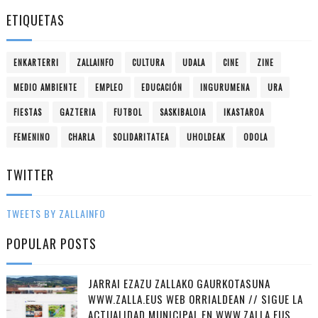
ETIQUETAS
ENKARTERRI
ZALLAINFO
CULTURA
UDALA
CINE
ZINE
MEDIO AMBIENTE
EMPLEO
EDUCACIÓN
INGURUMENA
URA
FIESTAS
GAZTERIA
FUTBOL
SASKIBALOIA
IKASTAROA
FEMENINO
CHARLA
SOLIDARITATEA
UHOLDEAK
ODOLA
TWITTER
TWEETS BY ZALLAINFO
POPULAR POSTS
JARRAI EZAZU ZALLAKO GAURKOTASUNA
WWW.ZALLA.EUS WEB ORRIALDEAN // SIGUE LA
ACTUALIDAD MUNICIPAL EN WWW.ZALLA.EUS