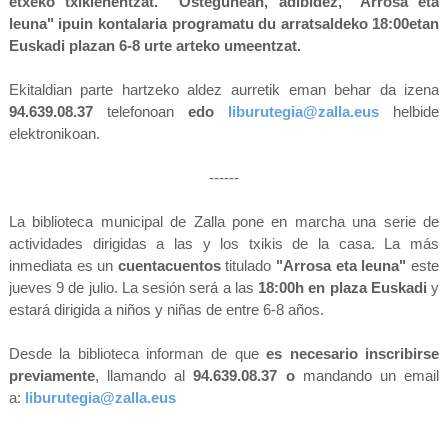
etxeko txikienentzat. Ostegunean, adibidez,
"Arrosa eta
leuna" ipuin kontalaria
programatu du arratsaldeko 18:00etan
Euskadi plazan 6-8 urte arteko umeentzat.
Ekitaldian parte hartzeko aldez aurretik eman behar da izena
94.639.08.37
telefonoan
edo
liburutegia@zalla.eus
helbide
elektronikoan.
------
La biblioteca municipal de Zalla pone en marcha una serie de
actividades dirigidas a las y los txikis de la casa. La más
inmediata es un
cuentacuentos
titulado
"Arrosa eta leuna"
este
jueves 9 de julio. La sesión será a las
18:00h en plaza Euskadi
y
estará dirigida a niños y niñas de entre 6-8 años.
Desde la biblioteca informan de que
es necesario inscribirse
previamente
, llamando al
94.639.08.37 o
mandando un email
a:
liburutegia@zalla.eus