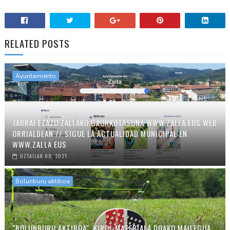
RELATED POSTS
Ayuntamiento
JARRAI EZAZU ZALLAKO GAURKOTASUNA WWW.ZALLA.EUS WEB
ORRIALDEAN // SIGUE LA ACTUALIDAD MUNICIPAL EN
WWW.ZALLA.EUS
UZTAILAK 09, 2021
Bolunburu aktiboa
"BOLUNBURU AKTIBOA", KIROL MATERIALA DOAKO MAILEGUA