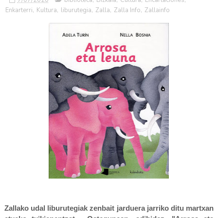
Enkarterri
,
Kultura
,
liburutegia
,
Zalla
,
Zalla Info
,
Zallainfo
Zallako udal liburutegiak zenbait jarduera jarriko ditu martxan